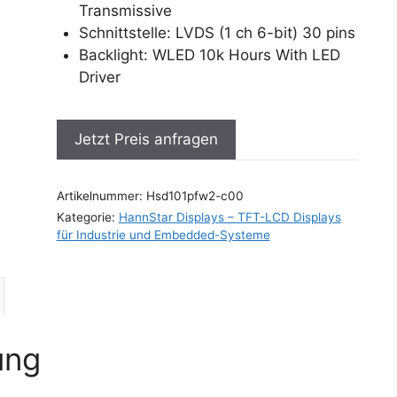
Transmissive
Schnittstelle: LVDS (1 ch 6-bit) 30 pins
Backlight: WLED 10k Hours With LED
Driver
Jetzt Preis anfragen
Artikelnummer:
Hsd101pfw2-c00
Kategorie:
HannStar Displays – TFT-LCD Displays
für Industrie und Embedded-Systeme
ung