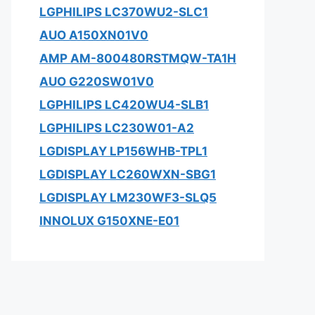
LGPHILIPS LC370WU2-SLC1
AUO A150XN01V0
AMP AM-800480RSTMQW-TA1H
AUO G220SW01V0
LGPHILIPS LC420WU4-SLB1
LGPHILIPS LC230W01-A2
LGDISPLAY LP156WHB-TPL1
LGDISPLAY LC260WXN-SBG1
LGDISPLAY LM230WF3-SLQ5
INNOLUX G150XNE-E01