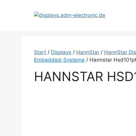
Zum
Inhalt
springen
Start
/
Displays
/
HannStar
/
HannStar Dis
Embedded-Systeme
/ Hannstar Hsd101p
HANNSTAR HSD