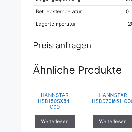
Betriebstemperatur
0 
Lagertemperatur
-2
Preis anfragen
Ähnliche Produkte
HANNSTAR
HANNSTAR
HSD150SX84-
HSD070I651-G0
C00
Weiterlesen
Weiterlesen