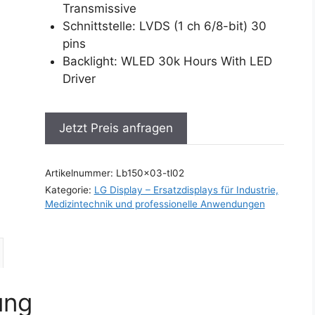
Transmissive
Schnittstelle: LVDS (1 ch 6/8-bit) 30
pins
Backlight: WLED 30k Hours With LED
Driver
Jetzt Preis anfragen
Artikelnummer:
Lb150x03-tl02
Kategorie:
LG Display – Ersatzdisplays für Industrie,
Medizintechnik und professionelle Anwendungen
ung