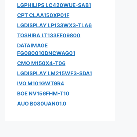
LGPHILIPS LC420WUE-SAB1
CPT CLAA150XP01F
LGDISPLAY LP133WX3-TLA6
TOSHIBA LT133EE09800
DATAIMAGE
FG080010DNCWAG01
CMO M150X4-T06
LGDISPLAY LM215WF3-SDA1
IVO M101GWT9R4
BOE NV156FHM-T10
AUO B080UAN01.0