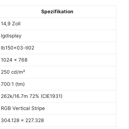
Spezifikation
14,9 Zoll
lgdisplay
lb150x03-tl02
1024 x 768
250 cd/m²
700:1 (tm)
262k/16.7m 72% (CIE1931)
RGB Vertical Stripe
304.128 x 227.328