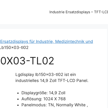
Industrie Ersatzdisplays – TFT-LC
 Ersatzdisplays für Industrie, Medizintechnik und
 Lb150x03-tl02
50X03-TL02
Lgdisplay lb150x03-tl02 ist ein
industrielles 14,9 Zoll TFT-LCD Panel.
Displaygröße: 14,9 Zoll
Auflösung: 1024 X 768
Panelmodus: TN, Normally White ,