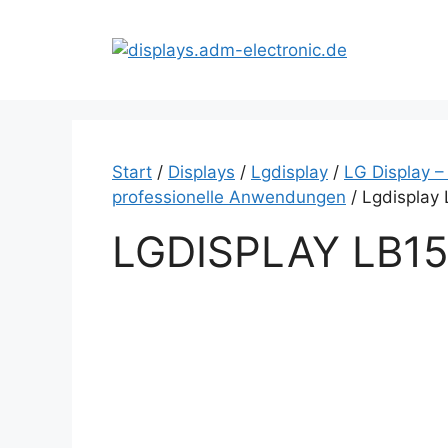
Zum
Inhalt
springen
Start
/
Displays
/
Lgdisplay
/
LG Display –
professionelle Anwendungen
/ Lgdisplay
LGDISPLAY LB1