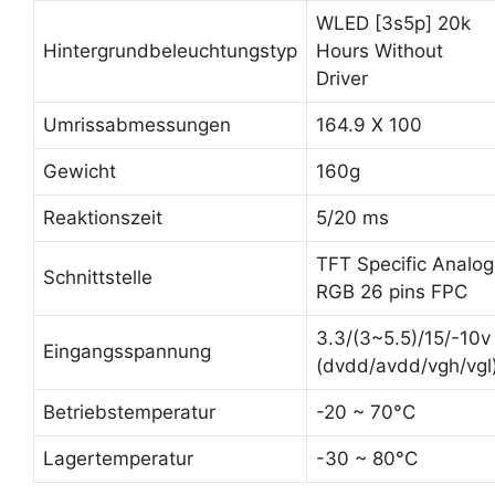
WLED [3s5p] 20k
Hintergrundbeleuchtungstyp
Hours Without
Driver
Umrissabmessungen
164.9 X 100
Gewicht
160g
Reaktionszeit
5/20 ms
TFT Specific Analog
Schnittstelle
RGB 26 pins FPC
3.3/(3~5.5)/15/-10v
Eingangsspannung
(dvdd/avdd/vgh/vgl
Betriebstemperatur
-20 ~ 70°C
Lagertemperatur
-30 ~ 80°C