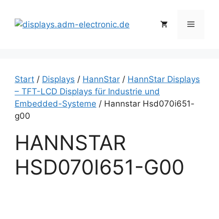
Zum
Inhalt
Menü
springen
Start
/
Displays
/
HannStar
/
HannStar Displays
– TFT-LCD Displays für Industrie und
Embedded-Systeme
/ Hannstar Hsd070i651-
g00
HANNSTAR
HSD070I651-G00