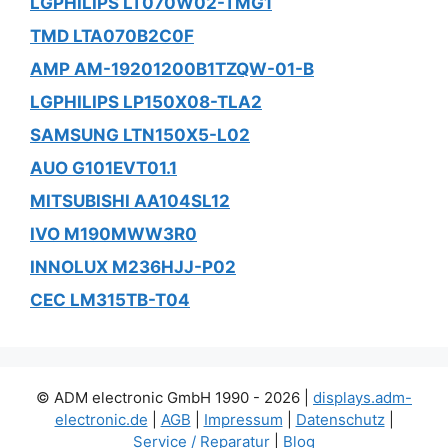
LGPHILIPS LT070W02-TMG1
TMD LTA070B2C0F
AMP AM-19201200B1TZQW-01-B
LGPHILIPS LP150X08-TLA2
SAMSUNG LTN150X5-L02
AUO G101EVT01.1
MITSUBISHI AA104SL12
IVO M190MWW3R0
INNOLUX M236HJJ-P02
CEC LM315TB-T04
© ADM electronic GmbH 1990 - 2026 |
displays.adm-
electronic.de
|
AGB
|
Impressum
|
Datenschutz
|
Service / Reparatur
|
Blog