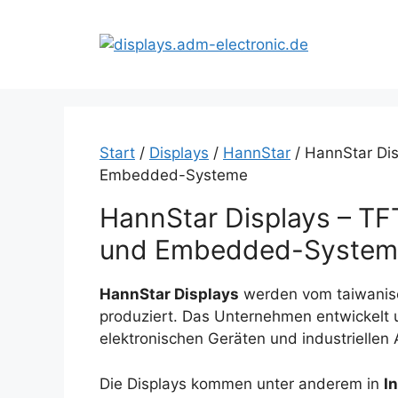
Zum
Inhalt
springen
Start
/
Displays
/
HannStar
/ HannStar Dis
Embedded-Systeme
HannStar Displays – TFT
und Embedded-System
HannStar Displays
werden vom taiwanisc
produziert. Das Unternehmen entwickelt u
elektronischen Geräten und industrielle
Die Displays kommen unter anderem in
I