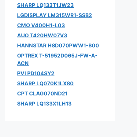
SHARP LQ133T1JW23
LGDISPLAY LM315WR1-SSB2
CMO V400H1-L03
AUO T420HW07V3
HANNSTAR HSD070PWW1-B00
OPTREX T-51952D065J-FW-A-
ACN
PVI PD104SY2
SHARP LQ070K1LX80
CPT CLAG070ND21
SHARP LQ133X1LH13