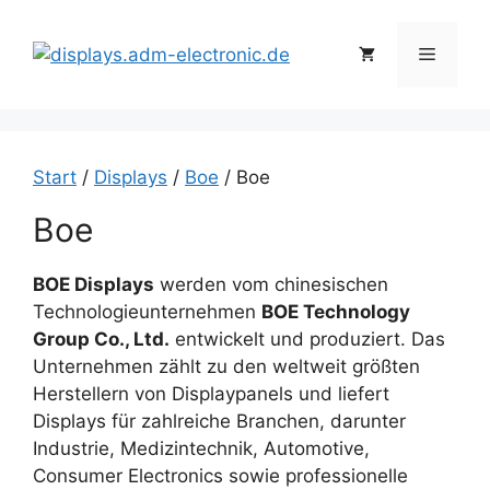
Zum
Inhalt
Menü
springen
Start
/
Displays
/
Boe
/ Boe
Boe
BOE Displays
werden vom chinesischen
Technologieunternehmen
BOE Technology
Group Co., Ltd.
entwickelt und produziert. Das
Unternehmen zählt zu den weltweit größten
Herstellern von Displaypanels und liefert
Displays für zahlreiche Branchen, darunter
Industrie, Medizintechnik, Automotive,
Consumer Electronics sowie professionelle