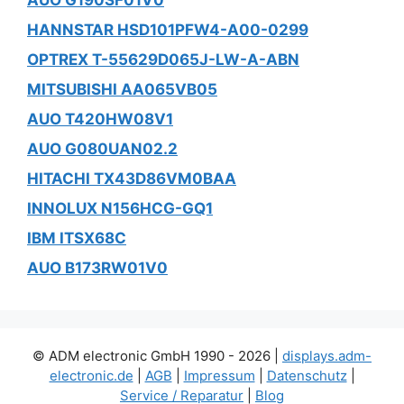
AUO G190SF01V0
HANNSTAR HSD101PFW4-A00-0299
OPTREX T-55629D065J-LW-A-ABN
MITSUBISHI AA065VB05
AUO T420HW08V1
AUO G080UAN02.2
HITACHI TX43D86VM0BAA
INNOLUX N156HCG-GQ1
IBM ITSX68C
AUO B173RW01V0
© ADM electronic GmbH 1990 - 2026 |
displays.adm-
electronic.de
|
AGB
|
Impressum
|
Datenschutz
|
Service / Reparatur
|
Blog