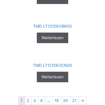
TMD LT121DEVBK00
Weiterlesen
TMD LT121DEVCN00
Weiterlesen
1
2
3
4
…
19
20
21
→