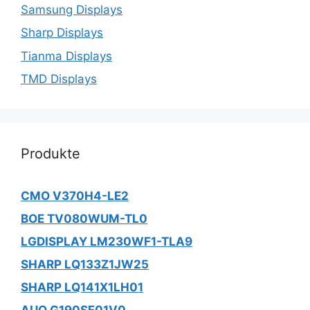
Samsung Displays
Sharp Displays
Tianma Displays
TMD Displays
Produkte
CMO V370H4-LE2
BOE TV080WUM-TL0
LGDISPLAY LM230WF1-TLA9
SHARP LQ133Z1JW25
SHARP LQ141X1LH01