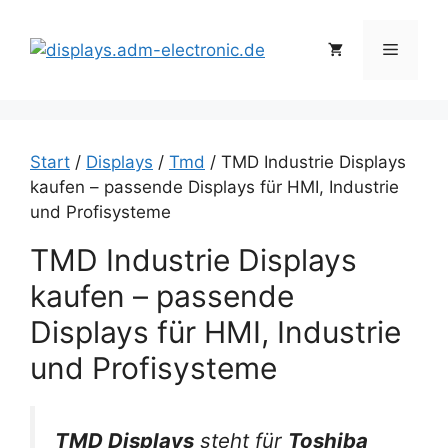
Zum
Inhalt
Menü
springen
Start
/
Displays
/
Tmd
/ TMD Industrie Displays
kaufen – passende Displays für HMI, Industrie
und Profisysteme
TMD Industrie Displays
kaufen – passende
Displays für HMI, Industrie
und Profisysteme
TMD Displays
steht für
Toshiba