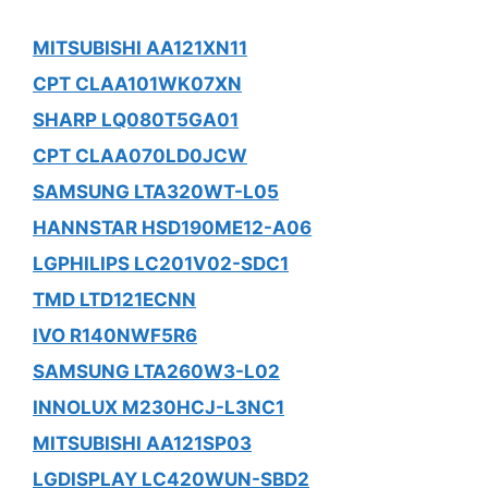
MITSUBISHI AA121XN11
CPT CLAA101WK07XN
SHARP LQ080T5GA01
CPT CLAA070LD0JCW
SAMSUNG LTA320WT-L05
HANNSTAR HSD190ME12-A06
LGPHILIPS LC201V02-SDC1
TMD LTD121ECNN
IVO R140NWF5R6
SAMSUNG LTA260W3-L02
INNOLUX M230HCJ-L3NC1
MITSUBISHI AA121SP03
LGDISPLAY LC420WUN-SBD2