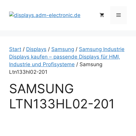
Zum
Inhalt
Menü
springen
Start
/
Displays
/
Samsung
/
Samsung Industrie
Displays kaufen – passende Displays für HMI,
Industrie und Profisysteme
/ Samsung
Ltn133hl02-201
SAMSUNG
LTN133HL02-201