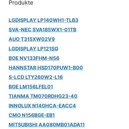
Produkte
LGDISPLAY LP140WH1-TLB3
SVA-NEC SVA185WX1-01TB
AUO T315XW02V9
LGDISPLAY LP121SQ
BOE NV133FHM-N56
HANNSTAR HSD170PUW1-B00
S-LCD LTY260W2-L16
BOE LM156LFEL01
TIANMA TM070RDHG23-40
INNOLUX N140HCA-EACC4
CMO N156BGE-EB1
MITSUBISHI AA080MB01ADA11