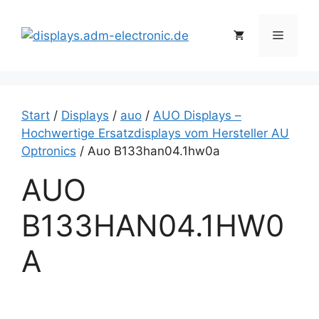
Zum
Inhalt
Menü
springen
Start
/
Displays
/
auo
/
AUO Displays –
Hochwertige Ersatzdisplays vom Hersteller AU
Optronics
/ Auo B133han04.1hw0a
AUO
B133HAN04.1HW0
A