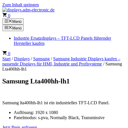
Zum Inhalt springen
0
Menü
Menü
Industrie Ersatzdisplays – TFT-LCD Panels führender
Hersteller kaufen
0
Start
/
Displays
/
Samsung
/
Samsung Industrie Displays kaufen –
passende Displays für HMI, Industrie und Profisysteme
/ Samsung
Lta400hh-lh1
Samsung Lta400hh-lh1
Samsung lta400hh-lh1 ist ein industrielles TFT-LCD Panel.
Auflösung: 1920 x 1080
Panelmodus: s-pva, Normally Black, Transmissive
Jetzt Preis anfragen