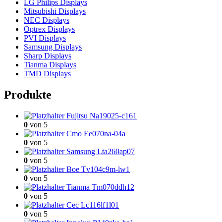
LG Philips Displays
Mitsubishi Displays
NEC Displays
Optrex Displays
PVI Displays
Samsung Displays
Sharp Displays
Tianma Displays
TMD Displays
Produkte
Fujitsu Na19025-c161
0
von 5
Cmo Ee070na-04a
0
von 5
Samsung Lta260ap07
0
von 5
Boe Tv104c9m-lw1
0
von 5
Tianma Tm070ddh12
0
von 5
Cec Lc116lf1l01
0
von 5