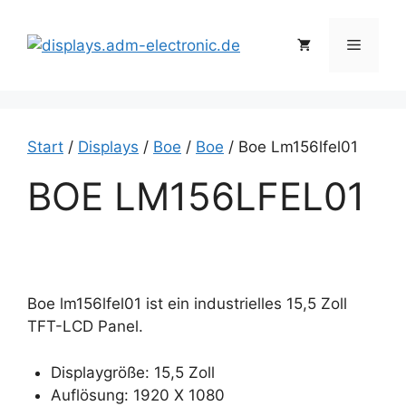
Zum
Inhalt
Menü
springen
Start
/
Displays
/
Boe
/
Boe
/ Boe Lm156lfel01
BOE LM156LFEL01
Boe lm156lfel01 ist ein industrielles 15,5 Zoll
TFT-LCD Panel.
Displaygröße: 15,5 Zoll
Auflösung: 1920 X 1080