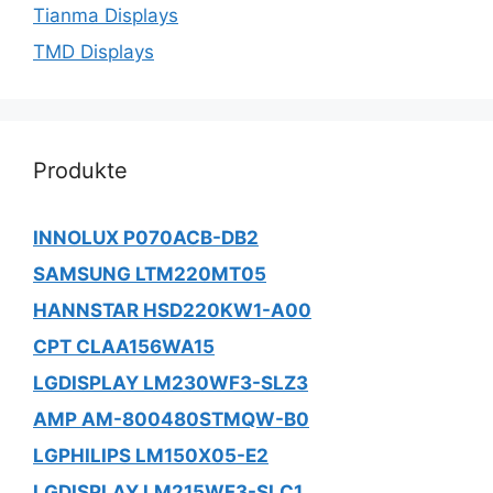
Tianma Displays
TMD Displays
Produkte
INNOLUX P070ACB-DB2
SAMSUNG LTM220MT05
HANNSTAR HSD220KW1-A00
CPT CLAA156WA15
LGDISPLAY LM230WF3-SLZ3
AMP AM-800480STMQW-B0
LGPHILIPS LM150X05-E2
LGDISPLAY LM215WF3-SLC1