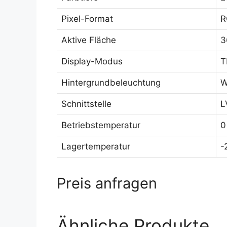
Pixel-Format
R
Aktive Fläche
3
Display-Modus
T
Hintergrundbeleuchtung
W
Schnittstelle
L
Betriebstemperatur
0
Lagertemperatur
-
Preis anfragen
Ähnliche Produkte