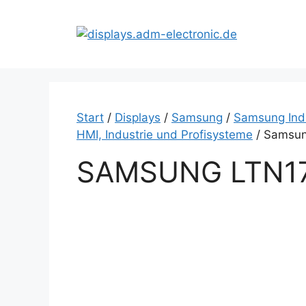
Zum
Inhalt
springen
Start
/
Displays
/
Samsung
/
Samsung Indu
HMI, Industrie und Profisysteme
/ Samsun
SAMSUNG LTN17