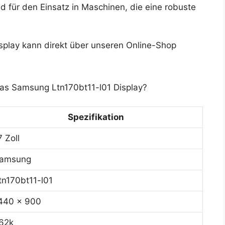
d für den Einsatz in Maschinen, die eine robuste
play kann direkt über unseren Online-Shop
das Samsung Ltn170bt11-l01 Display?
Spezifikation
7 Zoll
amsung
tn170bt11-l01
440 x 900
62k