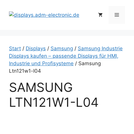
Zum
Inhalt
Menü
springen
Start
/
Displays
/
Samsung
/
Samsung Industrie
Displays kaufen – passende Displays für HMI,
Industrie und Profisysteme
/ Samsung
Ltn121w1-l04
SAMSUNG
LTN121W1-L04
S
a