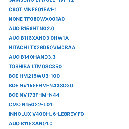
CSOT MNF601EA1-1
NONE TF080WX001A0
AUO B156HTN02.0
AUO B116XAN03.0HW1A
HITACHI TX26D50VM0BAA
AUO B140HAN03.3
TOSHIBA LTM08C350
BOE HM215WU3-100
BOE NV156FHM-N4X8D30
BOE NV173FHM-N44
CMO N150X2-L01
INNOLUX V400HJ6-LE8REV.F9
AUO B116XAN01.0