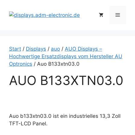
Zum
Inhalt
Menü
springen
Start
/
Displays
/
auo
/
AUO Displays –
Hochwertige Ersatzdisplays vom Hersteller AU
Optronics
/ Auo B133xtn03.0
AUO B133XTN03.0
Auo b133xtn03.0 ist ein industrielles 13,3 Zoll
TFT-LCD Panel.