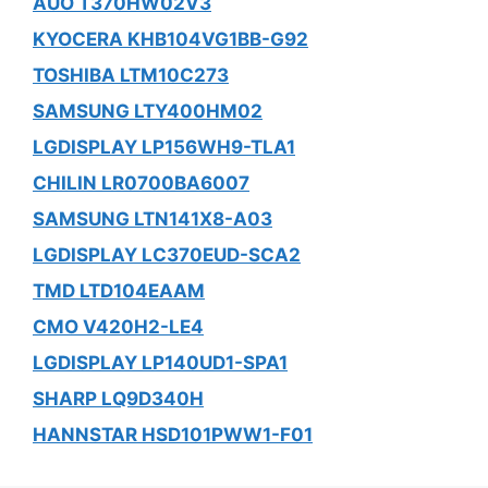
AUO T370HW02V3
KYOCERA KHB104VG1BB-G92
TOSHIBA LTM10C273
SAMSUNG LTY400HM02
LGDISPLAY LP156WH9-TLA1
CHILIN LR0700BA6007
SAMSUNG LTN141X8-A03
LGDISPLAY LC370EUD-SCA2
TMD LTD104EAAM
CMO V420H2-LE4
LGDISPLAY LP140UD1-SPA1
SHARP LQ9D340H
HANNSTAR HSD101PWW1-F01