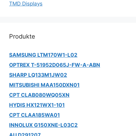
TMD Displays
Produkte
SAMSUNG LTM170W1-L02
OPTREX T-51952D065J-FW-A-ABN
SHARP LQ133M1JW02
MITSUBISHI MAA150DXN01
CPT CLAB080WQ05XN
HYDIS HX121WX1-101
CPT CLAA185WA01
INNOLUX G150XNE-L03C2
AU D291207