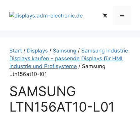
Zum
Inhalt
Menü
springen
Start
/
Displays
/
Samsung
/
Samsung Industrie
Displays kaufen – passende Displays für HMI,
Industrie und Profisysteme
/ Samsung
Ltn156at10-l01
SAMSUNG
LTN156AT10-L01