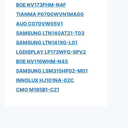
BOE NV173FHM-N4F
TIANMA P0700WVN1MA00
AUO C070VW05V1
SAMSUNG LTN140AT21-T03
SAMSUNG LTN141XG-L01
LGDISPLAY LP173WFG-SPV2
BOE NV116WHM-N45
SAMSUNG LSM315HP02-M01
INNOLUX HJ101NA-02C
CMO M185B1-CZ1