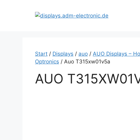
Zum
Inhalt
springen
Start
/
Displays
/
auo
/
AUO Displays – Ho
Optronics
/ Auo T315xw01v5a
AUO T315XW01