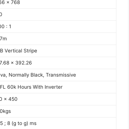
66 x 768
0
0 : 1
.7m
B Vertical Stripe
7.68 x 392.26
va, Normally Black, Transmissive
FL 60k Hours With Inverter
0 x 450
20kgs
5 ; 8 (g to g) ms