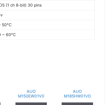
DS (1 ch 8-bit) 30 pins
0v
~ 50°C
0 ~ 60°C
AUO
AUO
M150EW01V0
M185HW01VD