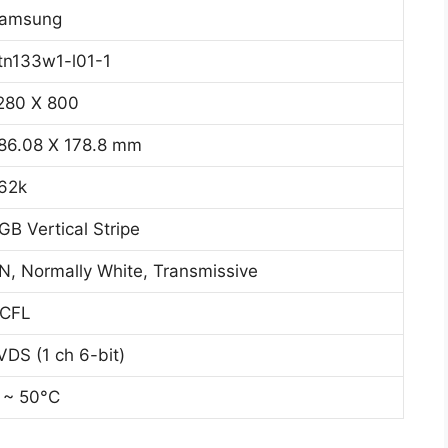
amsung
tn133w1-l01-1
280 X 800
86.08 X 178.8 mm
62k
GB Vertical Stripe
N, Normally White, Transmissive
CFL
VDS (1 ch 6-bit)
 ~ 50°C