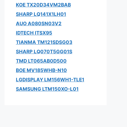
KOE TX20D34VM2BAB
SHARP LQ141X1LH01
AUO A080SN03V2
IDTECH ITSX95
TIANMA TM121SDSG03
SHARP LQ070T5GG01S
TMD LT065AB0D500
BOE MV185WHB-N10
LGDISPLAY LM156WH1-TLE1
SAMSUNG LTM150XO-L01