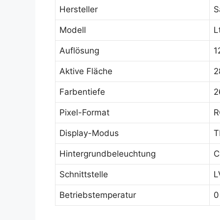
Hersteller
S
Modell
L
Auflösung
1
Aktive Fläche
2
Farbentiefe
2
Pixel-Format
R
Display-Modus
T
Hintergrundbeleuchtung
C
Schnittstelle
L
Betriebstemperatur
0