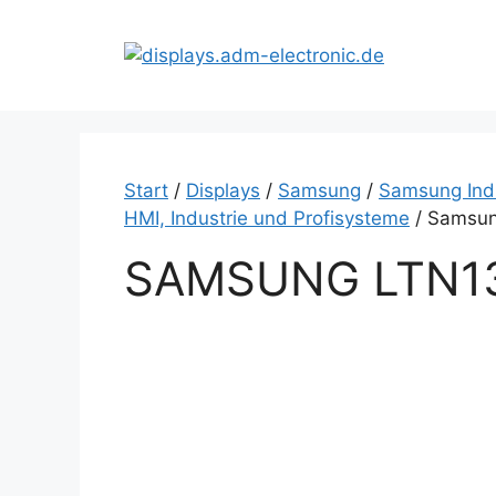
Zum
Inhalt
springen
Start
/
Displays
/
Samsung
/
Samsung Indu
HMI, Industrie und Profisysteme
/ Samsun
SAMSUNG LTN13