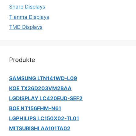
Sharp Displays
Tianma Displays
TMD Displays
Produkte
SAMSUNG LTN141WD-L09
KOE TX26D203VM2BAA
LGDISPLAY LC420EUD-SEF2
BOE NT156FHM-N61
LGPHILIPS LC150X02-TL01
MITSUBISHI AA101TA02