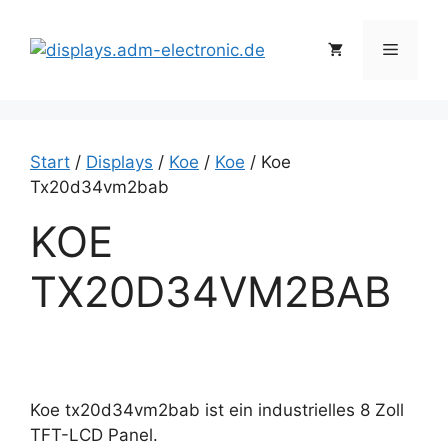
Zum
Inhalt
Menü
springen
Start
/
Displays
/
Koe
/
Koe
/ Koe
Tx20d34vm2bab
KOE
TX20D34VM2BAB
Koe tx20d34vm2bab ist ein industrielles 8 Zoll
TFT-LCD Panel.