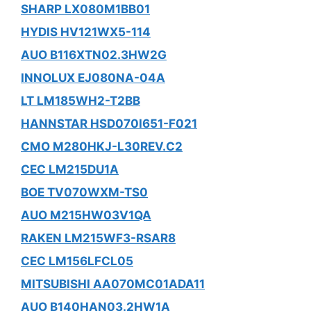
SHARP LX080M1BB01
HYDIS HV121WX5-114
AUO B116XTN02.3HW2G
INNOLUX EJ080NA-04A
LT LM185WH2-T2BB
HANNSTAR HSD070I651-F021
CMO M280HKJ-L30REV.C2
CEC LM215DU1A
BOE TV070WXM-TS0
AUO M215HW03V1QA
RAKEN LM215WF3-RSAR8
CEC LM156LFCL05
MITSUBISHI AA070MC01ADA11
AUO B140HAN03.2HW1A