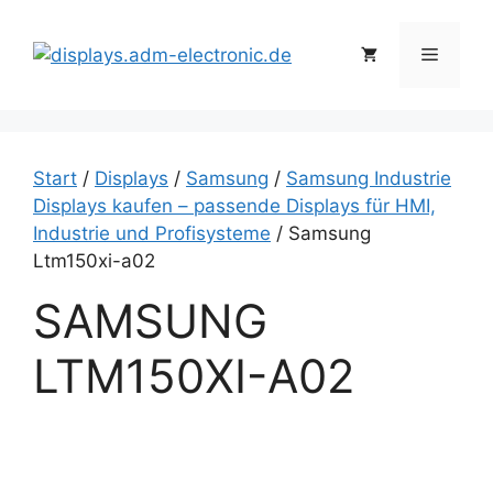
Zum
Inhalt
Menü
springen
Start
/
Displays
/
Samsung
/
Samsung Industrie
Displays kaufen – passende Displays für HMI,
Industrie und Profisysteme
/ Samsung
Ltm150xi-a02
SAMSUNG
LTM150XI-A02