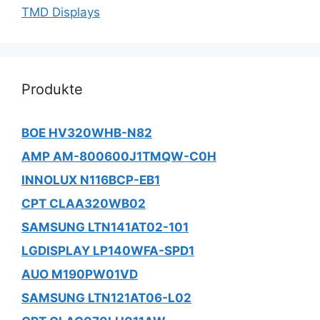
TMD Displays
Produkte
BOE HV320WHB-N82
AMP AM-800600J1TMQW-C0H
INNOLUX N116BCP-EB1
CPT CLAA320WB02
SAMSUNG LTN141AT02-101
LGDISPLAY LP140WFA-SPD1
AUO M190PW01VD
SAMSUNG LTN121AT06-L02