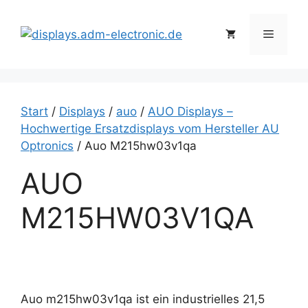
Zum
Inhalt
Menü
springen
Start
/
Displays
/
auo
/
AUO Displays –
Hochwertige Ersatzdisplays vom Hersteller AU
Optronics
/ Auo M215hw03v1qa
AUO
M215HW03V1QA
Auo m215hw03v1qa ist ein industrielles 21,5