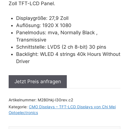
Zoll TFT-LCD Panel.
Displaygröße: 27,9 Zoll
Auflösung: 1920 X 1080
Panelmodus: mva, Normally Black ,
Transmissive
Schnittstelle: LVDS (2 ch 8-bit) 30 pins
Backlight: WLED 4 strings 40k Hours Without
Driver
Jetzt Preis anfragen
Artikelnummer:
M280hkj-l30rev.c2
Kategorie:
CMO Displays – TFT-LCD Displays von Chi Mei
Optoelectronics