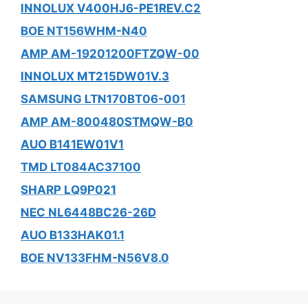
INNOLUX V400HJ6-PE1REV.C2
BOE NT156WHM-N40
AMP AM-19201200FTZQW-00
INNOLUX MT215DW01V.3
SAMSUNG LTN170BT06-001
AMP AM-800480STMQW-B0
AUO B141EW01V1
TMD LT084AC37100
SHARP LQ9P021
NEC NL6448BC26-26D
AUO B133HAK01.1
BOE NV133FHM-N56V8.0