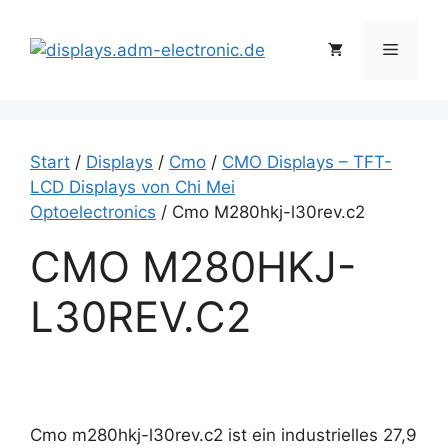
Zum
Inhalt
Menü
springen
Start
/
Displays
/
Cmo
/
CMO Displays – TFT-
LCD Displays von Chi Mei
Optoelectronics
/ Cmo M280hkj-l30rev.c2
CMO M280HKJ-
L30REV.C2
Cmo m280hkj-l30rev.c2 ist ein industrielles 27,9