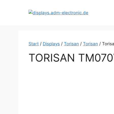
Zum
Inhalt
springen
Start
/
Displays
/
Torisan
/
Torisan
/ Tori
TORISAN TM07