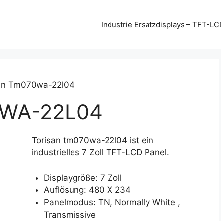
Industrie Ersatzdisplays – TFT-LC
san Tm070wa-22l04
0WA-22L04
Torisan tm070wa-22l04 ist ein
industrielles 7 Zoll TFT-LCD Panel.
Displaygröße: 7 Zoll
Auflösung: 480 X 234
Panelmodus: TN, Normally White ,
Transmissive