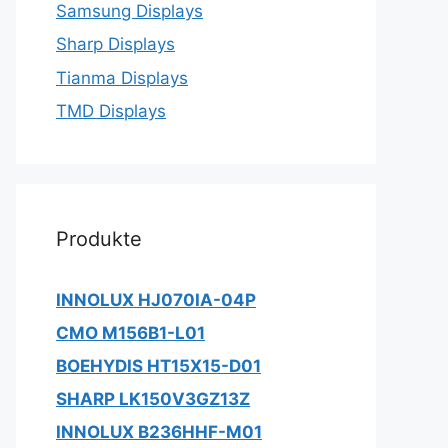
Samsung Displays
Sharp Displays
Tianma Displays
TMD Displays
Produkte
INNOLUX HJ070IA-04P
CMO M156B1-L01
BOEHYDIS HT15X15-D01
SHARP LK150V3GZ13Z
INNOLUX B236HHF-M01