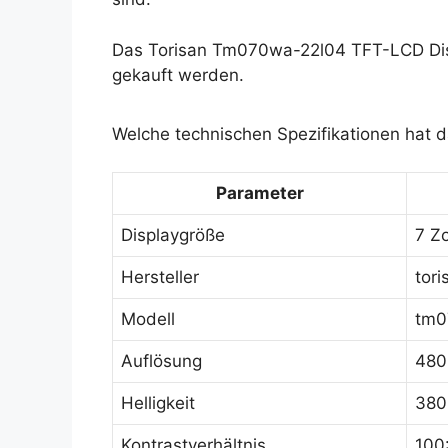
Das Torisan Tm070wa-22l04 TFT-LCD Disp
gekauft werden.
Welche technischen Spezifikationen hat
Parameter
Displaygröße
7 Zo
Hersteller
tori
Modell
tm0
Auflösung
480
Helligkeit
380
Kontrastverhältnis
100: