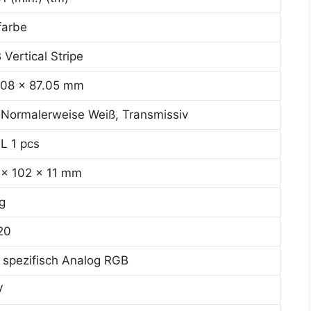
farbe
Vertical Stripe
.08 x 87.05 mm
 Normalerweise Weiß, Transmissiv
L 1 pcs
 x 102 x 11 mm
g
20
 spezifisch Analog RGB
V