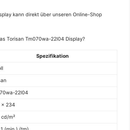
lay kann direkt über unseren Online-Shop
 das Torisan Tm070wa-22l04 Display?
Spezifikation
ll
san
70wa-22l04
 x 234
 cd/m²
1 (min.) (tm)