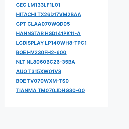
CEC LM133LF1L01
HITACHI TX26D17VM2BAA
CPT CLAA070WQD05
HANNSTAR HSD141PK11-A
LGDISPLAY LP140WH8-TPC1
BOE HV230FH2-600
NLT NL8060BC26-35BA
AUO T315XW01V8
BOE TV070WXM-TS0
TIANMA TM070JDHG30-00