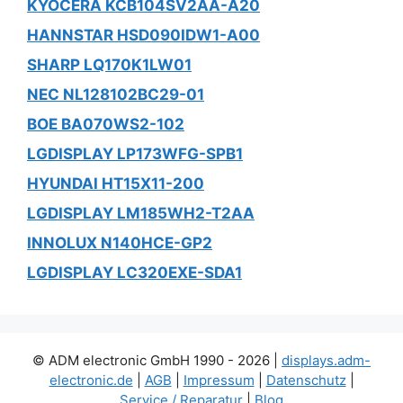
KYOCERA KCB104SV2AA-A20
HANNSTAR HSD090IDW1-A00
SHARP LQ170K1LW01
NEC NL128102BC29-01
BOE BA070WS2-102
LGDISPLAY LP173WFG-SPB1
HYUNDAI HT15X11-200
LGDISPLAY LM185WH2-T2AA
INNOLUX N140HCE-GP2
LGDISPLAY LC320EXE-SDA1
© ADM electronic GmbH 1990 - 2026 |
displays.adm-
electronic.de
|
AGB
|
Impressum
|
Datenschutz
|
Service / Reparatur
|
Blog