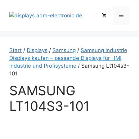
Zum
Inhalt
Menü
springen
Start
/
Displays
/
Samsung
/
Samsung Industrie
Displays kaufen – passende Displays für HMI,
Industrie und Profisysteme
/ Samsung Lt104s3-
101
SAMSUNG
LT104S3-101