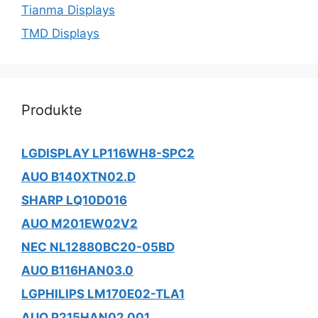
Tianma Displays
TMD Displays
Produkte
LGDISPLAY LP116WH8-SPC2
AUO B140XTN02.D
SHARP LQ10D016
AUO M201EW02V2
NEC NL12880BC20-05BD
AUO B116HAN03.0
LGPHILIPS LM170E02-TLA1
AUO P215HAN02.001