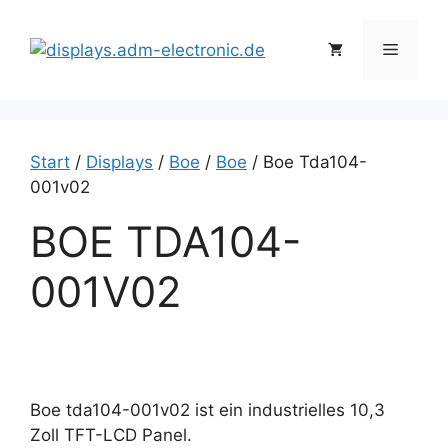
Zum
Inhalt
Menü
springen
Start
/
Displays
/
Boe
/
Boe
/ Boe Tda104-
001v02
BOE TDA104-
001V02
Boe tda104-001v02 ist ein industrielles 10,3
Zoll TFT-LCD Panel.