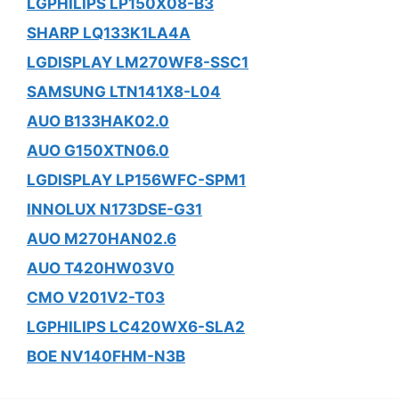
LGPHILIPS LP150X08-B3
SHARP LQ133K1LA4A
LGDISPLAY LM270WF8-SSC1
SAMSUNG LTN141X8-L04
AUO B133HAK02.0
AUO G150XTN06.0
LGDISPLAY LP156WFC-SPM1
INNOLUX N173DSE-G31
AUO M270HAN02.6
AUO T420HW03V0
CMO V201V2-T03
LGPHILIPS LC420WX6-SLA2
BOE NV140FHM-N3B