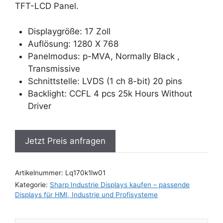
TFT-LCD Panel.
Displaygröße: 17 Zoll
Auflösung: 1280 X 768
Panelmodus: p-MVA, Normally Black ,
Transmissive
Schnittstelle: LVDS (1 ch 8-bit) 20 pins
Backlight: CCFL 4 pcs 25k Hours Without
Driver
Jetzt Preis anfragen
Artikelnummer:
Lq170k1lw01
Kategorie:
Sharp Industrie Displays kaufen – passende
Displays für HMI, Industrie und Profisysteme