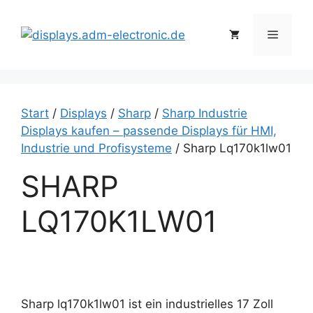
Zum
Inhalt
Menü
springen
Start
/
Displays
/
Sharp
/
Sharp Industrie
Displays kaufen – passende Displays für HMI,
Industrie und Profisysteme
/ Sharp Lq170k1lw01
SHARP
LQ170K1LW01
Sharp lq170k1lw01 ist ein industrielles 17 Zoll