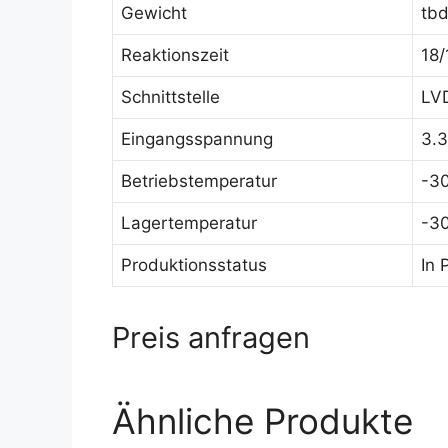
Gewicht
tb
Reaktionszeit
18/
Schnittstelle
LVD
Eingangsspannung
3.
Betriebstemperatur
-30
Lagertemperatur
-30
Produktionsstatus
In 
Preis anfragen
Ähnliche Produkte