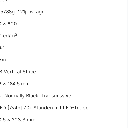
55788gd121j-lw-agn
0 x 600
0 cd/m²
:1
.7m
 Vertical Stripe
6 x 184.5 mm
, Normally Black, Transmissive
D [7s4p] 70k Stunden mit LED-Treiber
0.5 x 203.3 mm