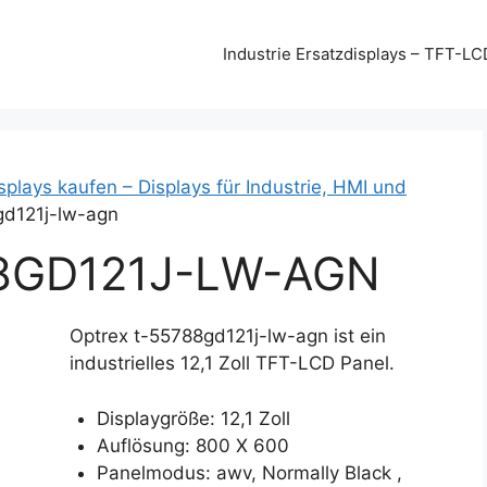
Industrie Ersatzdisplays – TFT-LC
splays kaufen – Displays für Industrie, HMI und
gd121j-lw-agn
8GD121J-LW-AGN
Optrex t-55788gd121j-lw-agn ist ein
industrielles 12,1 Zoll TFT-LCD Panel.
Displaygröße: 12,1 Zoll
Auflösung: 800 X 600
Panelmodus: awv, Normally Black ,