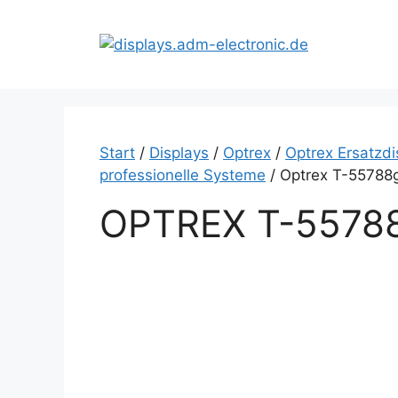
Zum
Inhalt
springen
Start
/
Displays
/
Optrex
/
Optrex Ersatzdi
professionelle Systeme
/ Optrex T-55788
OPTREX T-5578