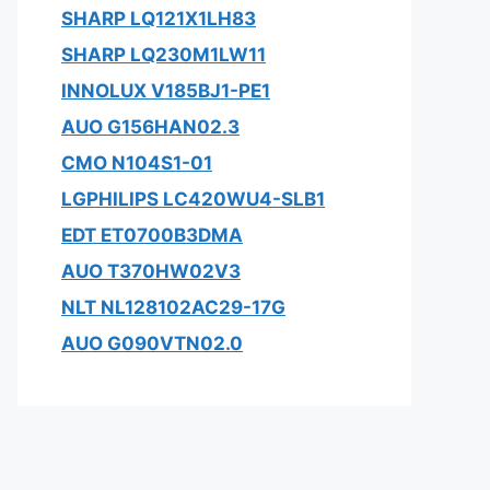
SHARP LQ121X1LH83
SHARP LQ230M1LW11
INNOLUX V185BJ1-PE1
AUO G156HAN02.3
CMO N104S1-01
LGPHILIPS LC420WU4-SLB1
EDT ET0700B3DMA
AUO T370HW02V3
NLT NL128102AC29-17G
AUO G090VTN02.0