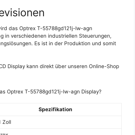
evisionen
ird das Optrex T-55788gd121j-lw-agn
 in verschiedenen industriellen Steuerungen,
gslösungen. Es ist in der Produktion und somit
D Display kann direkt über unseren Online-Shop
das Optrex T-55788gd121j-lw-agn Display?
Spezifikation
1 Zoll
rex