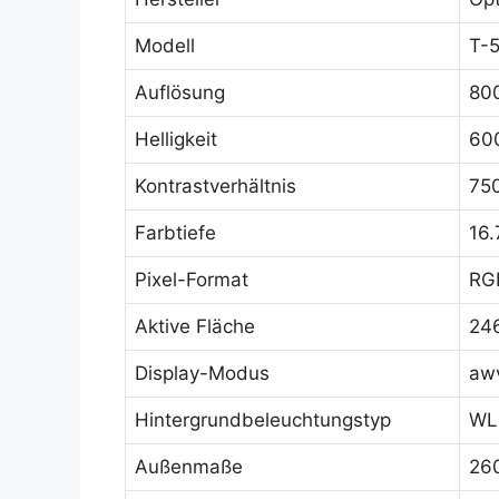
Modell
T-
Auflösung
80
Helligkeit
60
Kontrastverhältnis
750
Farbtiefe
16
Pixel-Format
RGB
Aktive Fläche
24
Display-Modus
awv
Hintergrundbeleuchtungstyp
WLE
Außenmaße
26