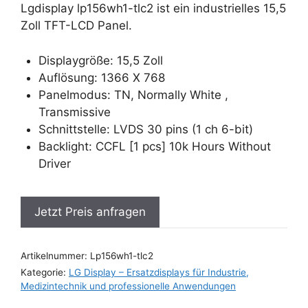
Lgdisplay lp156wh1-tlc2 ist ein industrielles 15,5
Zoll TFT-LCD Panel.
Displaygröße: 15,5 Zoll
Auflösung: 1366 X 768
Panelmodus: TN, Normally White ,
Transmissive
Schnittstelle: LVDS 30 pins (1 ch 6-bit)
Backlight: CCFL [1 pcs] 10k Hours Without
Driver
Jetzt Preis anfragen
Artikelnummer:
Lp156wh1-tlc2
Kategorie:
LG Display – Ersatzdisplays für Industrie,
Medizintechnik und professionelle Anwendungen