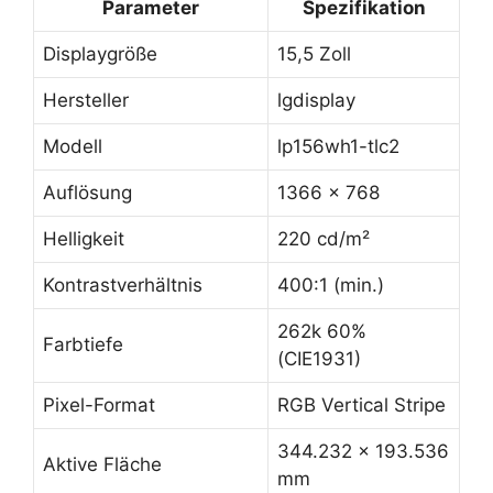
Parameter
Spezifikation
Displaygröße
15,5 Zoll
Hersteller
lgdisplay
Modell
lp156wh1-tlc2
Auflösung
1366 x 768
Helligkeit
220 cd/m²
Kontrastverhältnis
400:1 (min.)
262k 60%
Farbtiefe
(CIE1931)
Pixel-Format
RGB Vertical Stripe
344.232 x 193.536
Aktive Fläche
mm