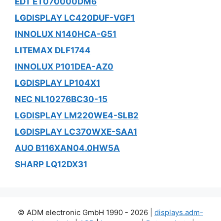
EDT ET070000DM6
LGDISPLAY LC420DUF-VGF1
INNOLUX N140HCA-G51
LITEMAX DLF1744
INNOLUX P101DEA-AZ0
LGDISPLAY LP104X1
NEC NL10276BC30-15
LGDISPLAY LM220WE4-SLB2
LGDISPLAY LC370WXE-SAA1
AUO B116XAN04.0HW5A
SHARP LQ12DX31
© ADM electronic GmbH 1990 - 2026 |
displays.adm-