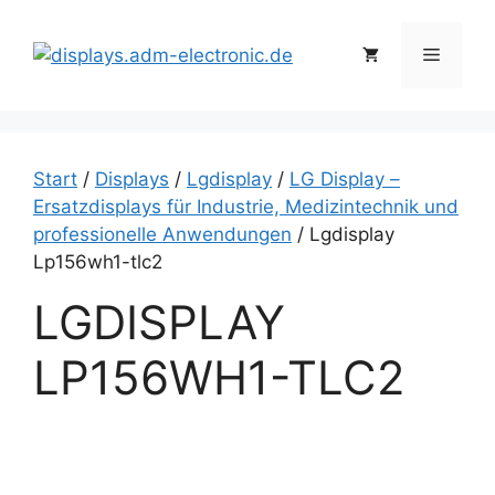
Zum
Inhalt
Menü
springen
Start
/
Displays
/
Lgdisplay
/
LG Display –
Ersatzdisplays für Industrie, Medizintechnik und
professionelle Anwendungen
/ Lgdisplay
Lp156wh1-tlc2
LGDISPLAY
LP156WH1-TLC2