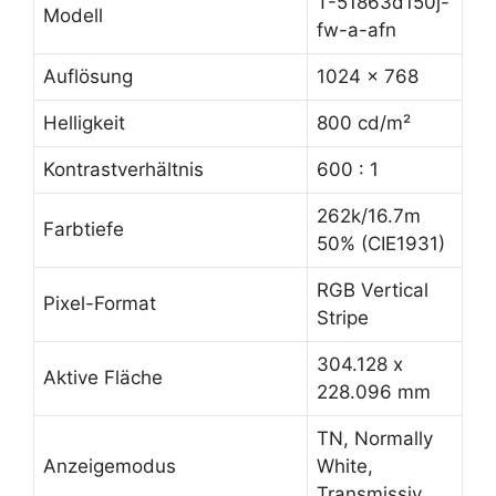
T-51863d150j-
Modell
fw-a-afn
Auflösung
1024 x 768
Helligkeit
800 cd/m²
Kontrastverhältnis
600 : 1
262k/16.7m
Farbtiefe
50% (CIE1931)
RGB Vertical
Pixel-Format
Stripe
304.128 x
Aktive Fläche
228.096 mm
TN, Normally
Anzeigemodus
White,
Transmissiv