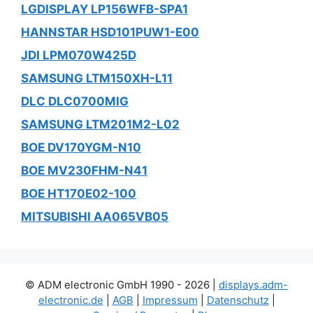
LGDISPLAY LP156WFB-SPA1
HANNSTAR HSD101PUW1-E00
JDI LPM070W425D
SAMSUNG LTM150XH-L11
DLC DLC0700MIG
SAMSUNG LTM201M2-L02
BOE DV170YGM-N10
BOE MV230FHM-N41
BOE HT170E02-100
MITSUBISHI AA065VB05
© ADM electronic GmbH 1990 - 2026 |
displays.adm-
electronic.de
|
AGB
|
Impressum
|
Datenschutz
|