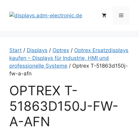
Zum
Inhalt
Menü
springen
Start
/
Displays
/
Optrex
/
Optrex Ersatzdisplays
kaufen – Displays für Industrie, HMI und
professionelle Systeme
/ Optrex T-51863d150j-
fw-a-afn
OPTREX T-
51863D150J-FW-
A-AFN