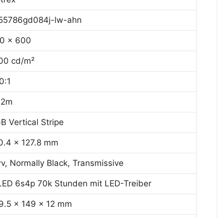
55786gd084j-lw-ahn
0 x 600
00 cd/m²
0:1
.2m
B Vertical Stripe
0.4 x 127.8 mm
v, Normally Black, Transmissive
ED 6s4p 70k Stunden mit LED-Treiber
9.5 x 149 x 12 mm