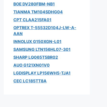
BOE DV280FBM-NB1
TIANMA TM104SDHG04
CPT CLAA215FA01
OPTREX T-55532D104J-LW-A-
AAN
INNOLUX G150XGN-L01
SAMSUNG LTN156HL07-301
SHARP LQ065T5BR02
AUO G121XN01V0
LGDISPLAY LP156WH5-TJA1
CEC LC185TT8A