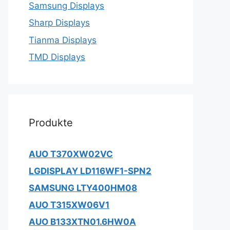
Samsung Displays
Sharp Displays
Tianma Displays
TMD Displays
Produkte
AUO T370XW02VC
LGDISPLAY LD116WF1-SPN2
SAMSUNG LTY400HM08
AUO T315XW06V1
AUO B133XTN01.6HW0A