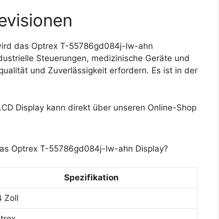
evisionen
ird das Optrex T-55786gd084j-lw-ahn
ndustrielle Steuerungen, medizinische Geräte und
lität und Zuverlässigkeit erfordern. Es ist in der
D Display kann direkt über unseren Online-Shop
das Optrex T-55786gd084j-lw-ahn Display?
Spezifikation
4 Zoll
trex