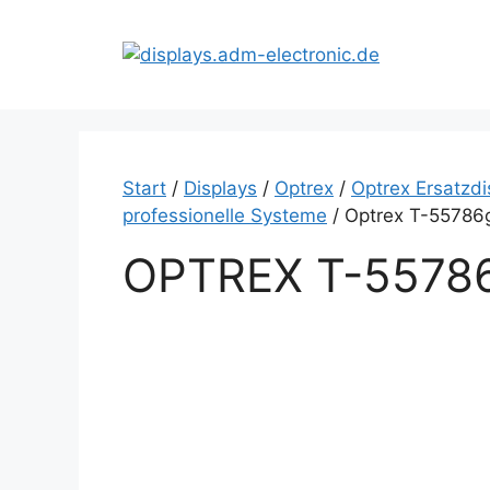
Zum
Inhalt
springen
Start
/
Displays
/
Optrex
/
Optrex Ersatzdi
professionelle Systeme
/ Optrex T-55786
OPTREX T-557