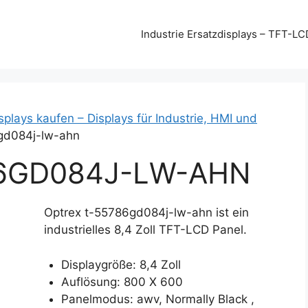
Industrie Ersatzdisplays – TFT-LC
splays kaufen – Displays für Industrie, HMI und
gd084j-lw-ahn
86GD084J-LW-AHN
Optrex t-55786gd084j-lw-ahn ist ein
industrielles 8,4 Zoll TFT-LCD Panel.
Displaygröße: 8,4 Zoll
Auflösung: 800 X 600
Panelmodus: awv, Normally Black ,