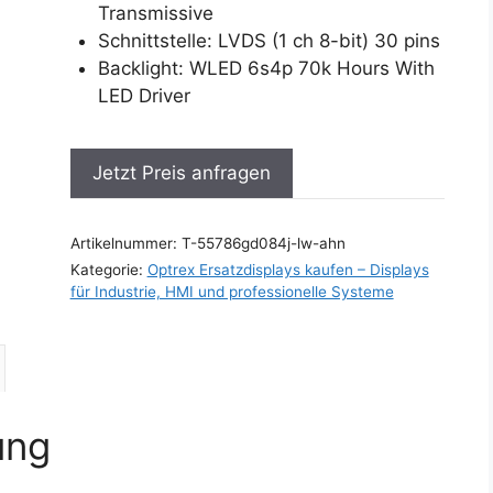
Transmissive
Schnittstelle: LVDS (1 ch 8-bit) 30 pins
Backlight: WLED 6s4p 70k Hours With
LED Driver
Jetzt Preis anfragen
Artikelnummer:
T-55786gd084j-lw-ahn
Kategorie:
Optrex Ersatzdisplays kaufen – Displays
für Industrie, HMI und professionelle Systeme
ung