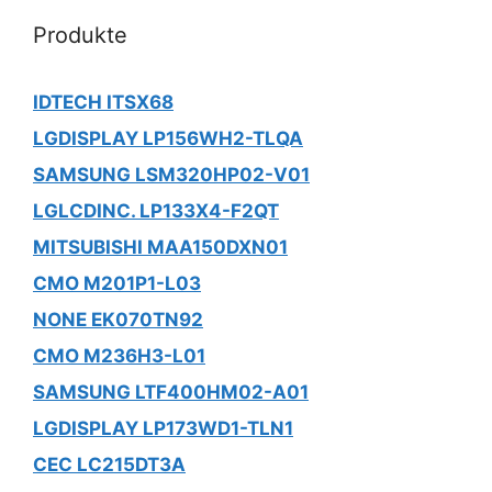
Produkte
IDTECH ITSX68
LGDISPLAY LP156WH2-TLQA
SAMSUNG LSM320HP02-V01
LGLCDINC. LP133X4-F2QT
MITSUBISHI MAA150DXN01
CMO M201P1-L03
NONE EK070TN92
CMO M236H3-L01
SAMSUNG LTF400HM02-A01
LGDISPLAY LP173WD1-TLN1
CEC LC215DT3A