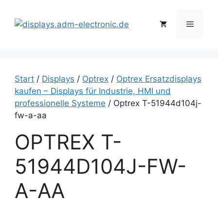
Zum
Inhalt
Menü
springen
Start
/
Displays
/
Optrex
/
Optrex Ersatzdisplays
kaufen – Displays für Industrie, HMI und
professionelle Systeme
/ Optrex T-51944d104j-
fw-a-aa
OPTREX T-
51944D104J-FW-
A-AA