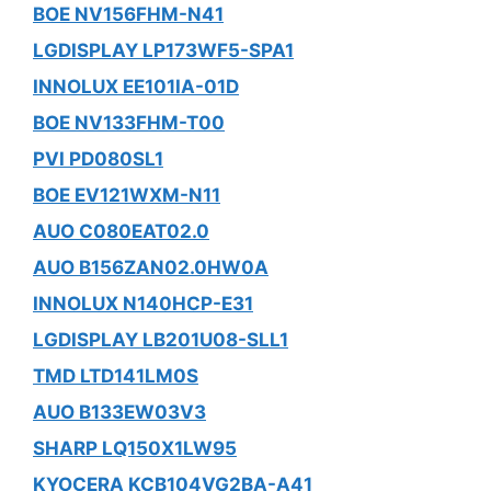
BOE NV156FHM-N41
LGDISPLAY LP173WF5-SPA1
INNOLUX EE101IA-01D
BOE NV133FHM-T00
PVI PD080SL1
BOE EV121WXM-N11
AUO C080EAT02.0
AUO B156ZAN02.0HW0A
INNOLUX N140HCP-E31
LGDISPLAY LB201U08-SLL1
TMD LTD141LM0S
AUO B133EW03V3
SHARP LQ150X1LW95
KYOCERA KCB104VG2BA-A41