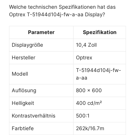
Welche technischen Spezifikationen hat das
Optrex T-51944d104j-fw-a-aa Display?
Parameter
Spezifikation
Displaygröße
10,4 Zoll
Hersteller
Optrex
T-51944d104j-fw-
Modell
a-aa
Auflösung
800 x 600
Helligkeit
400 cd/m²
Kontrastverhältnis
500:1
Farbtiefe
262k/16.7m