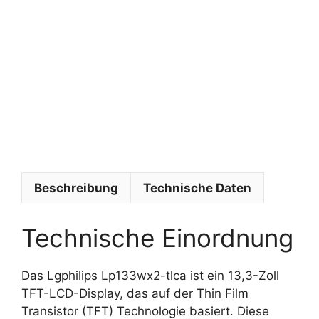
l
i
p
s
U
m
f
e
l
d
Beschreibung
Technische Daten
Technische Einordnung
Das Lgphilips Lp133wx2-tlca ist ein 13,3-Zoll
TFT-LCD-Display, das auf der Thin Film
Transistor (TFT) Technologie basiert. Diese