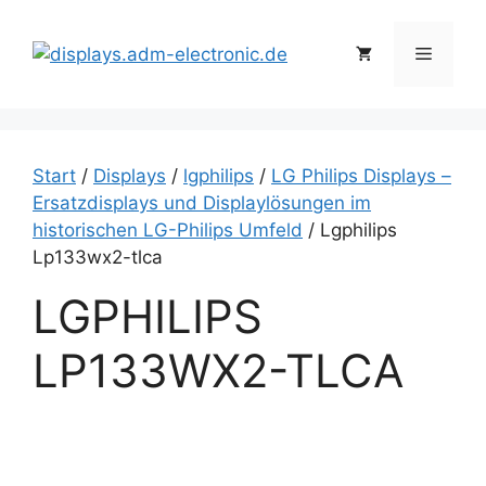
Zum
Inhalt
Menü
springen
Start
/
Displays
/
lgphilips
/
LG Philips Displays –
Ersatzdisplays und Displaylösungen im
historischen LG-Philips Umfeld
/ Lgphilips
Lp133wx2-tlca
LGPHILIPS
LP133WX2-TLCA
L
g