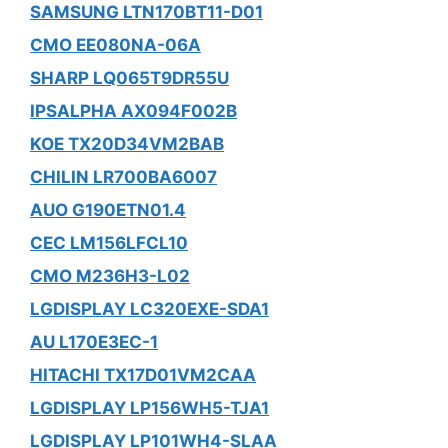
SAMSUNG LTN170BT11-D01
CMO EE080NA-06A
SHARP LQ065T9DR55U
IPSALPHA AX094F002B
KOE TX20D34VM2BAB
CHILIN LR700BA6007
AUO G190ETN01.4
CEC LM156LFCL10
CMO M236H3-L02
LGDISPLAY LC320EXE-SDA1
AU L170E3EC-1
HITACHI TX17D01VM2CAA
LGDISPLAY LP156WH5-TJA1
LGDISPLAY LP101WH4-SLAA