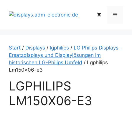
Zum
Inhalt
Menü
springen
Start
/
Displays
/
lgphilips
/
LG Philips Displays –
Ersatzdisplays und Displaylösungen im
historischen LG-Philips Umfeld
/ Lgphilips
Lm150x06-e3
LGPHILIPS
LM150X06-E3