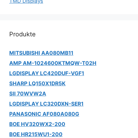
TMD Displays
Produkte
MITSUBISHI AA080MB11
AMP AM-1024600KTMQW-T02H
LGDISPLAY LC420DUF-VGF1
SHARP LQ150X1DR5K
SII 70WVW2A
LGDISPLAY LC320DXN-SER1
PANASONIC AF080A080G
BOE HV320WX2-200
BOE HR215WU1-200