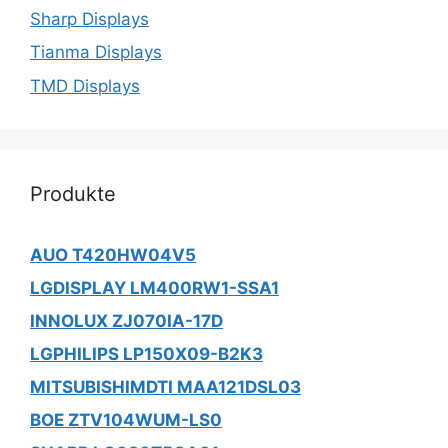
Sharp Displays
Tianma Displays
TMD Displays
Produkte
AUO T420HW04V5
LGDISPLAY LM400RW1-SSA1
INNOLUX ZJ070IA-17D
LGPHILIPS LP150X09-B2K3
MITSUBISHIMDTI MAA121DSL03
BOE ZTV104WUM-LS0