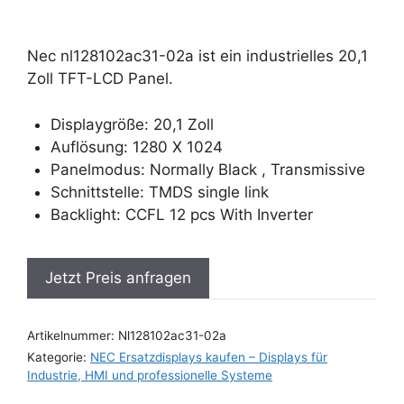
Nec nl128102ac31-02a ist ein industrielles 20,1
Zoll TFT-LCD Panel.
Displaygröße: 20,1 Zoll
Auflösung: 1280 X 1024
Panelmodus: Normally Black , Transmissive
Schnittstelle: TMDS single link
Backlight: CCFL 12 pcs With Inverter
Jetzt Preis anfragen
Artikelnummer:
Nl128102ac31-02a
Kategorie:
NEC Ersatzdisplays kaufen – Displays für
Industrie, HMI und professionelle Systeme