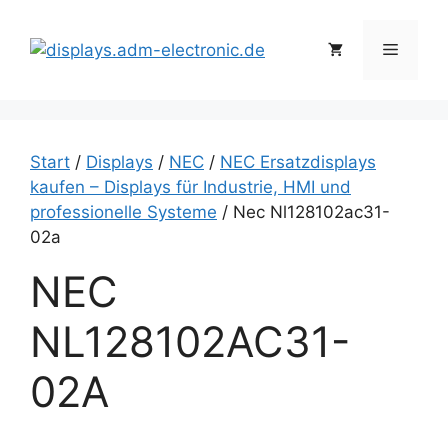
Zum
Inhalt
Menü
springen
Start
/
Displays
/
NEC
/
NEC Ersatzdisplays
kaufen – Displays für Industrie, HMI und
professionelle Systeme
/ Nec Nl128102ac31-
02a
NEC
NL128102AC31-
02A