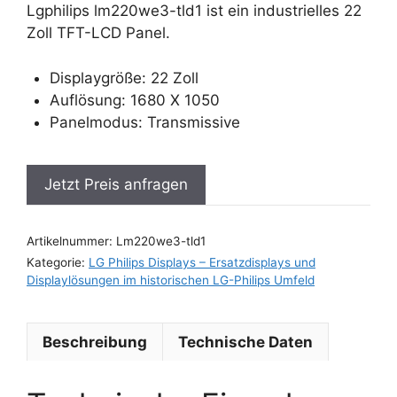
Lgphilips lm220we3-tld1 ist ein industrielles 22
Zoll TFT-LCD Panel.
Displaygröße: 22 Zoll
Auflösung: 1680 X 1050
Panelmodus: Transmissive
Jetzt Preis anfragen
Artikelnummer:
Lm220we3-tld1
Kategorie:
LG Philips Displays – Ersatzdisplays und
Displaylösungen im historischen LG-Philips Umfeld
Beschreibung
Technische Daten