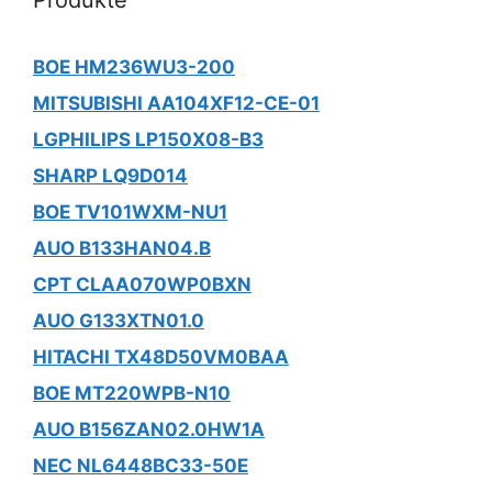
BOE HM236WU3-200
MITSUBISHI AA104XF12-CE-01
LGPHILIPS LP150X08-B3
SHARP LQ9D014
BOE TV101WXM-NU1
AUO B133HAN04.B
CPT CLAA070WP0BXN
AUO G133XTN01.0
HITACHI TX48D50VM0BAA
BOE MT220WPB-N10
AUO B156ZAN02.0HW1A
NEC NL6448BC33-50E