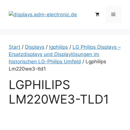
Zum
Inhalt
Menü
springen
Start
/
Displays
/
lgphilips
/
LG Philips Displays –
Ersatzdisplays und Displaylösungen im
historischen LG-Philips Umfeld
/ Lgphilips
Lm220we3-tld1
LGPHILIPS
LM220WE3-TLD1