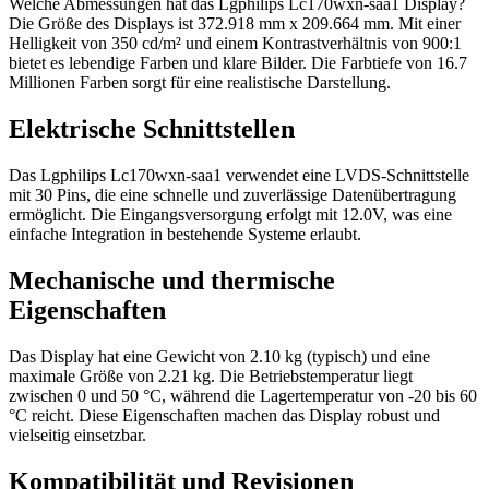
Welche Abmessungen hat das Lgphilips Lc170wxn-saa1 Display?
Die Größe des Displays ist 372.918 mm x 209.664 mm. Mit einer
Helligkeit von 350 cd/m² und einem Kontrastverhältnis von 900:1
bietet es lebendige Farben und klare Bilder. Die Farbtiefe von 16.7
Millionen Farben sorgt für eine realistische Darstellung.
Elektrische Schnittstellen
Das Lgphilips Lc170wxn-saa1 verwendet eine LVDS-Schnittstelle
mit 30 Pins, die eine schnelle und zuverlässige Datenübertragung
ermöglicht. Die Eingangsversorgung erfolgt mit 12.0V, was eine
einfache Integration in bestehende Systeme erlaubt.
Mechanische und thermische
Eigenschaften
Das Display hat eine Gewicht von 2.10 kg (typisch) und eine
maximale Größe von 2.21 kg. Die Betriebstemperatur liegt
zwischen 0 und 50 °C, während die Lagertemperatur von -20 bis 60
°C reicht. Diese Eigenschaften machen das Display robust und
vielseitig einsetzbar.
Kompatibilität und Revisionen