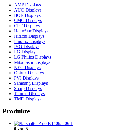
AMP Displays
AUO Displays
BOE Displays
CMO Displays
CPT Displays
HannStar Displays
Hitachi Displays
Innolux Displays
IVO Displays
LG Display
LG Philips Displays
Mitsubishi Displays
NEC Displays
Optrex Displays
PVI Displays
Samsung Displays
Sharp Displays
Tianma Displays
TMD Displays
Produkte
Auo B140han06.1
0
von 5