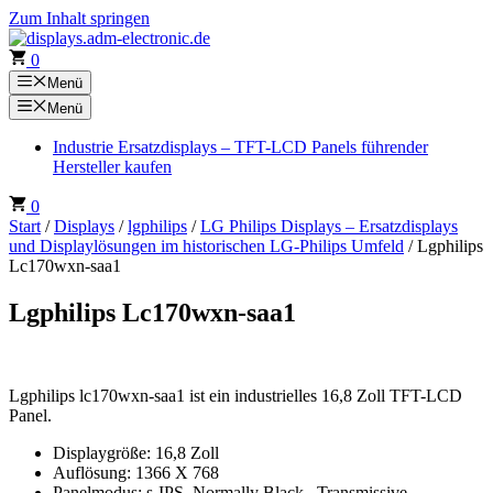
Zum Inhalt springen
0
Menü
Menü
Industrie Ersatzdisplays – TFT-LCD Panels führender
Hersteller kaufen
0
Start
/
Displays
/
lgphilips
/
LG Philips Displays – Ersatzdisplays
und Displaylösungen im historischen LG-Philips Umfeld
/ Lgphilips
Lc170wxn-saa1
Lgphilips Lc170wxn-saa1
Lgphilips lc170wxn-saa1 ist ein industrielles 16,8 Zoll TFT-LCD
Panel.
Displaygröße: 16,8 Zoll
Auflösung: 1366 X 768
Panelmodus: s-IPS, Normally Black , Transmissive