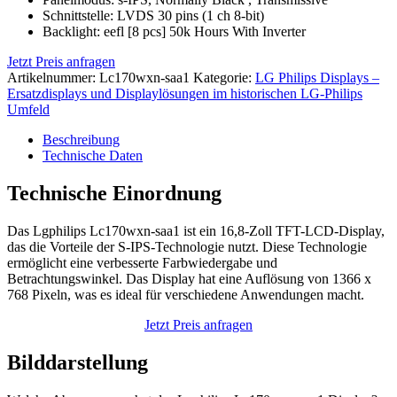
Schnittstelle: LVDS 30 pins (1 ch 8-bit)
Backlight: eefl [8 pcs] 50k Hours With Inverter
Jetzt Preis anfragen
Artikelnummer:
Lc170wxn-saa1
Kategorie:
LG Philips Displays –
Ersatzdisplays und Displaylösungen im historischen LG-Philips
Umfeld
Beschreibung
Technische Daten
Technische Einordnung
Das Lgphilips Lc170wxn-saa1 ist ein 16,8-Zoll TFT-LCD-Display,
das die Vorteile der S-IPS-Technologie nutzt. Diese Technologie
ermöglicht eine verbesserte Farbwiedergabe und
Betrachtungswinkel. Das Display hat eine Auflösung von 1366 x
768 Pixeln, was es ideal für verschiedene Anwendungen macht.
Jetzt Preis anfragen
Bilddarstellung