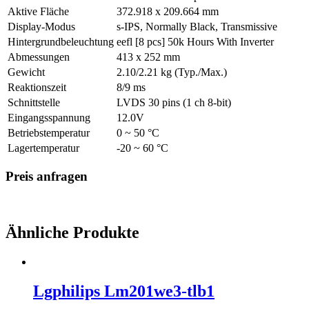
Aktive Fläche
372.918 x 209.664 mm
Display-Modus
s-IPS, Normally Black, Transmissive
Hintergrundbeleuchtung
eefl [8 pcs] 50k Hours With Inverter
Abmessungen
413 x 252 mm
Gewicht
2.10/2.21 kg (Typ./Max.)
Reaktionszeit
8/9 ms
Schnittstelle
LVDS 30 pins (1 ch 8-bit)
Eingangsspannung
12.0V
Betriebstemperatur
0 ~ 50 °C
Lagertemperatur
-20 ~ 60 °C
Preis anfragen
Ähnliche Produkte
Lgphilips Lm201we3-tlb1