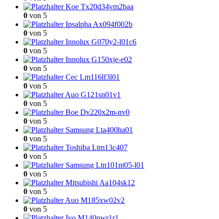
Koe Tx20d34vm2baa
0
von 5
Ipsalpha Ax094f002b
0
von 5
Innolux G070y2-l01c6
0
von 5
Innolux G150xje-e02
0
von 5
Cec Lm116lf3l01
0
von 5
Auo G121sn01v1
0
von 5
Boe Dv220x2m-nv0
0
von 5
Samsung Lta400ha01
0
von 5
Toshiba Ltm13c407
0
von 5
Samsung Ltn101nt05-l01
0
von 5
Mitsubishi Aa104sk12
0
von 5
Auo M185xw02v2
0
von 5
Ivo M140nwr1r1