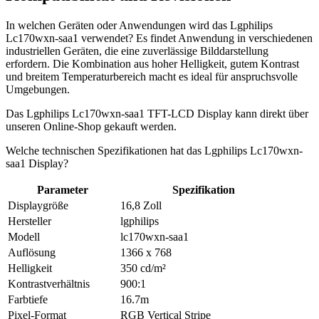
In welchen Geräten oder Anwendungen wird das Lgphilips
Lc170wxn-saa1 verwendet? Es findet Anwendung in verschiedenen
industriellen Geräten, die eine zuverlässige Bilddarstellung
erfordern. Die Kombination aus hoher Helligkeit, gutem Kontrast
und breitem Temperaturbereich macht es ideal für anspruchsvolle
Umgebungen.
Das Lgphilips Lc170wxn-saa1 TFT-LCD Display kann direkt über
unseren Online-Shop gekauft werden.
Welche technischen Spezifikationen hat das Lgphilips Lc170wxn-
saa1 Display?
Parameter
Spezifikation
Displaygröße
16,8 Zoll
Hersteller
lgphilips
Modell
lc170wxn-saa1
Auflösung
1366 x 768
Helligkeit
350 cd/m²
Kontrastverhältnis
900:1
Farbtiefe
16.7m
Pixel-Format
RGB Vertical Stripe