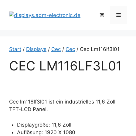
Zum
Inhalt
Menü
springen
Start
/
Displays
/
Cec
/
Cec
/ Cec Lm116lf3l01
CEC LM116LF3L01
Cec lm116lf3l01 ist ein industrielles 11,6 Zoll
TFT-LCD Panel.
Displaygröße: 11,6 Zoll
Auflösung: 1920 X 1080