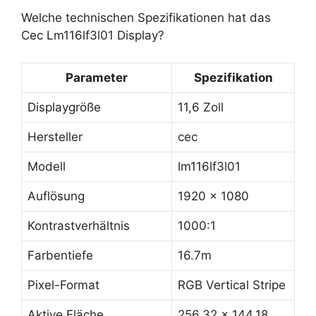
Welche technischen Spezifikationen hat das
Cec Lm116lf3l01 Display?
Parameter
Spezifikation
Displaygröße
11,6 Zoll
Hersteller
cec
Modell
lm116lf3l01
Auflösung
1920 x 1080
Kontrastverhältnis
1000:1
Farbentiefe
16.7m
Pixel-Format
RGB Vertical Stripe
Aktive Fläche
256.32 x 144.18