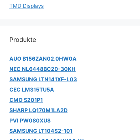
TMD Displays
Produkte
AUO B156ZAN02.0HW0A
NEC NL6448BC20-30KH
SAMSUNG LTN141XF-L03
CEC LM315TU5A
CMO S201P1
SHARP LQ170M1LA2D
PVI PW080XU8
SAMSUNG LT104S2-101