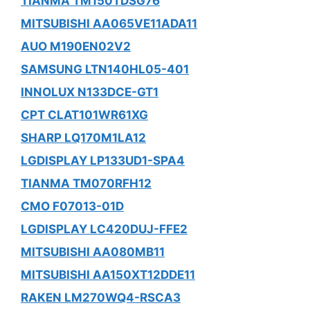
TIANMA TM150TDSG76
MITSUBISHI AA065VE11ADA11
AUO M190EN02V2
SAMSUNG LTN140HL05-401
INNOLUX N133DCE-GT1
CPT CLAT101WR61XG
SHARP LQ170M1LA12
LGDISPLAY LP133UD1-SPA4
TIANMA TM070RFH12
CMO F07013-01D
LGDISPLAY LC420DUJ-FFE2
MITSUBISHI AA080MB11
MITSUBISHI AA150XT12DDE11
RAKEN LM270WQ4-RSCA3