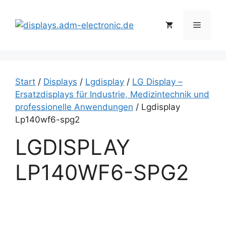
Zum
Inhalt
Menü
springen
Start
/
Displays
/
Lgdisplay
/
LG Display –
Ersatzdisplays für Industrie, Medizintechnik und
professionelle Anwendungen
/ Lgdisplay
Lp140wf6-spg2
LGDISPLAY
LP140WF6-SPG2