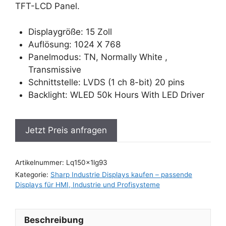
TFT-LCD Panel.
Displaygröße: 15 Zoll
Auflösung: 1024 X 768
Panelmodus: TN, Normally White ,
Transmissive
Schnittstelle: LVDS (1 ch 8-bit) 20 pins
Backlight: WLED 50k Hours With LED Driver
Jetzt Preis anfragen
Artikelnummer:
Lq150x1lg93
Kategorie:
Sharp Industrie Displays kaufen – passende
Displays für HMI, Industrie und Profisysteme
Beschreibung