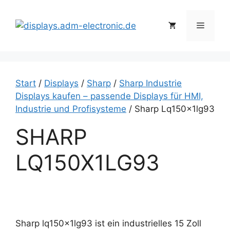
Zum
Inhalt
Menü
springen
Start
/
Displays
/
Sharp
/
Sharp Industrie
Displays kaufen – passende Displays für HMI,
Industrie und Profisysteme
/ Sharp Lq150x1lg93
SHARP
LQ150X1LG93
Sharp lq150x1lg93 ist ein industrielles 15 Zoll