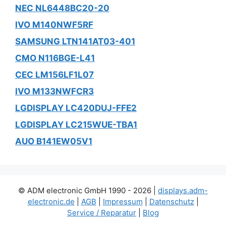
NEC NL6448BC20-20
IVO M140NWF5RF
SAMSUNG LTN141AT03-401
CMO N116BGE-L41
CEC LM156LF1L07
IVO M133NWFCR3
LGDISPLAY LC420DUJ-FFE2
LGDISPLAY LC215WUE-TBA1
AUO B141EW05V1
© ADM electronic GmbH 1990 - 2026 |
displays.adm-
electronic.de
|
AGB
|
Impressum
|
Datenschutz
|
Service / Reparatur
|
Blog