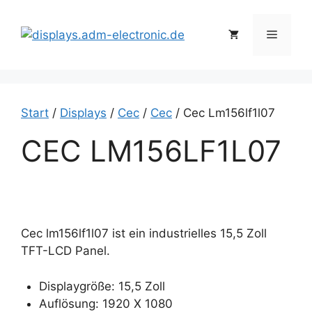
Zum
Inhalt
Menü
springen
Start
/
Displays
/
Cec
/
Cec
/ Cec Lm156lf1l07
CEC LM156LF1L07
Cec lm156lf1l07 ist ein industrielles 15,5 Zoll
TFT-LCD Panel.
Displaygröße: 15,5 Zoll
Auflösung: 1920 X 1080