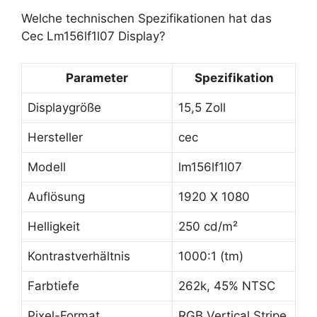
Welche technischen Spezifikationen hat das
Cec Lm156lf1l07 Display?
Parameter
Spezifikation
Displaygröße
15,5 Zoll
Hersteller
cec
Modell
lm156lf1l07
Auflösung
1920 X 1080
Helligkeit
250 cd/m²
Kontrastverhältnis
1000:1 (tm)
Farbtiefe
262k, 45% NTSC
Pixel-Format
RGB Vertical Stripe