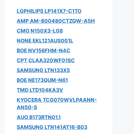
LGPHILIPS LP141X7-C1TO
AMP AM-800480CTZQW-A5H
CMO N150X3-L08
NONE EKL121AUS001L
BOE NV156FHM-N4C
CPT CLAA320WF01SC
SAMSUNG LTN133X5
BOE NE173QUM-N61
TMD LTD104KA3V
KYOCERA TCG070WVLPAANN-
AN50-S
AUO B173RTN01.1
SAMSUNG LTN141AT16-B03