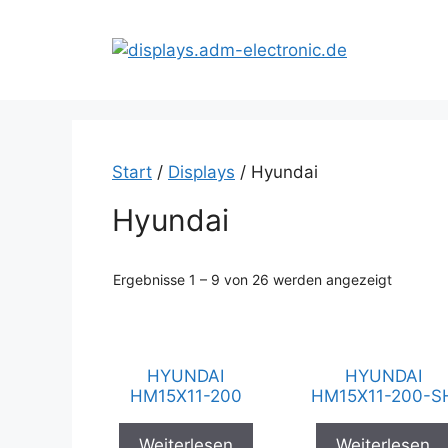
Zum
Inhalt
springen
Start
/
Displays
/ Hyundai
Hyundai
Ergebnisse 1 – 9 von 26 werden angezeigt
HYUNDAI
HYUNDAI
HM15X11-200
HM15X11-200-S
Weiterlesen
Weiterlesen