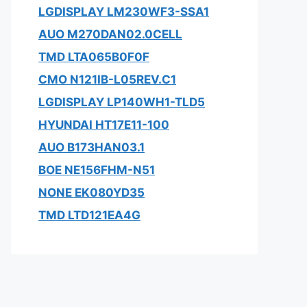
LGDISPLAY LM230WF3-SSA1
AUO M270DAN02.0CELL
TMD LTA065B0F0F
CMO N121IB-L05REV.C1
LGDISPLAY LP140WH1-TLD5
HYUNDAI HT17E11-100
AUO B173HAN03.1
BOE NE156FHM-N51
NONE EK080YD35
TMD LTD121EA4G