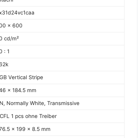
x31d24vc1caa
00 x 600
0 cd/m²
0 : 1
62k
GB Vertical Stripe
46 x 184.5 mm
N, Normally White, Transmissive
CFL 1 pcs ohne Treiber
76.5 x 199 x 8.5 mm