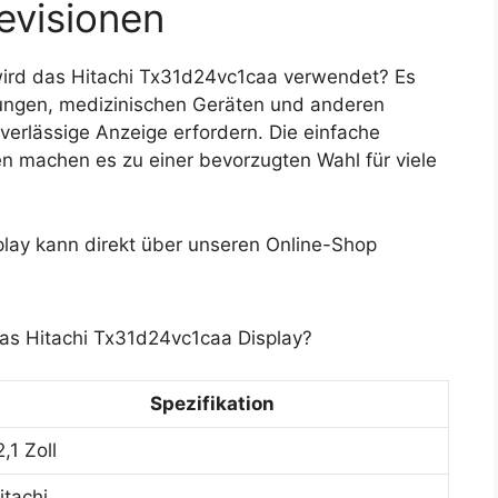
evisionen
ird das Hitachi Tx31d24vc1caa verwendet? Es
rungen, medizinischen Geräten und anderen
verlässige Anzeige erfordern. Die einfache
en machen es zu einer bevorzugten Wahl für viele
lay kann direkt über unseren Online-Shop
das Hitachi Tx31d24vc1caa Display?
Spezifikation
2,1 Zoll
itachi