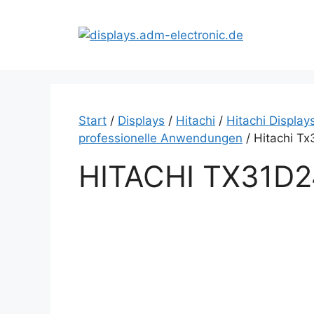
Zum
Inhalt
springen
Start
/
Displays
/
Hitachi
/
Hitachi Displays
professionelle Anwendungen
/ Hitachi T
HITACHI TX31D