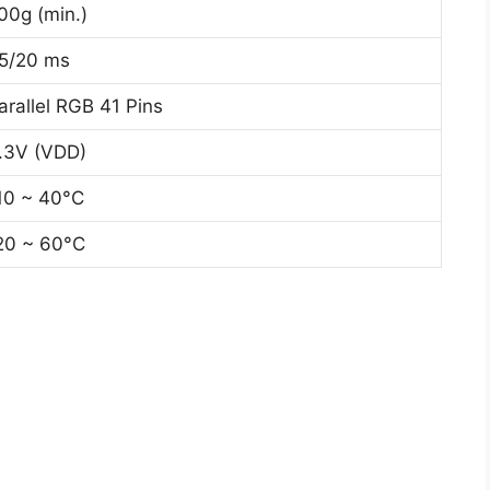
00g (min.)
5/20 ms
arallel RGB 41 Pins
.3V (VDD)
10 ~ 40°C
20 ~ 60°C