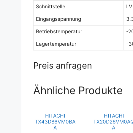
Schnittstelle
LV
Eingangsspannung
3.
Betriebstemperatur
-2
Lagertemperatur
-3
Preis anfragen
Ähnliche Produkte
HITACHI
HITACHI
TX43D86VM0BA
TX20D26VM0A
A
A