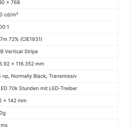
80 x 768
0 cd/m²
00:1
.7m 72% (CIE1931)
B Vertical Stripe
3.92 x 116.352 mm
S np, Normally Black, Transmissiv
ED 70k Stunden mit LED-Treiber
6 x 142 mm
0g
 ms