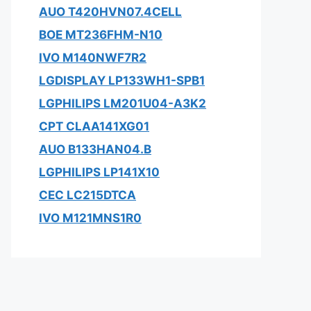
AUO T420HVN07.4CELL
BOE MT236FHM-N10
IVO M140NWF7R2
LGDISPLAY LP133WH1-SPB1
LGPHILIPS LM201U04-A3K2
CPT CLAA141XG01
AUO B133HAN04.B
LGPHILIPS LP141X10
CEC LC215DTCA
IVO M121MNS1R0