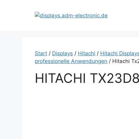
Zum
Inhalt
springen
Start
/
Displays
/
Hitachi
/
Hitachi Displays
professionelle Anwendungen
/ Hitachi 
HITACHI TX23D