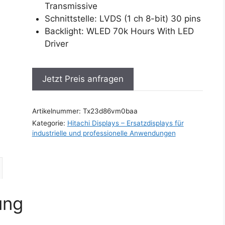
Transmissive
Schnittstelle: LVDS (1 ch 8-bit) 30 pins
Backlight: WLED 70k Hours With LED
Driver
Jetzt Preis anfragen
Artikelnummer:
Tx23d86vm0baa
Kategorie:
Hitachi Displays – Ersatzdisplays für
industrielle und professionelle Anwendungen
ung