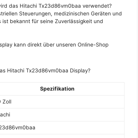
ird das Hitachi Tx23d86vm0baa verwendet?
striellen Steuerungen, medizinischen Geräten und
ist bekannt für seine Zuverlässigkeit und
lay kann direkt über unseren Online-Shop
 das Hitachi Tx23d86vm0baa Display?
Spezifikation
 Zoll
tachi
23d86vm0baa