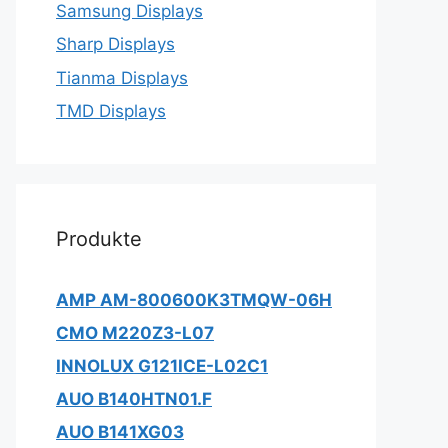
Samsung Displays
Sharp Displays
Tianma Displays
TMD Displays
Produkte
AMP AM-800600K3TMQW-06H
CMO M220Z3-L07
INNOLUX G121ICE-L02C1
AUO B140HTN01.F
AUO B141XG03