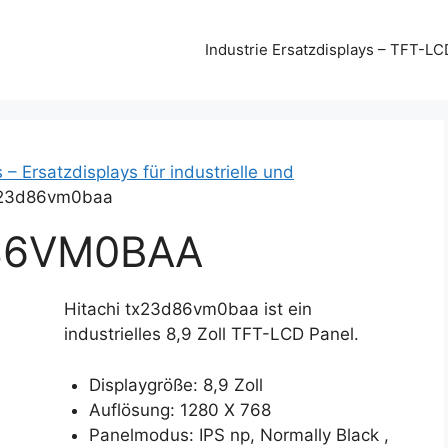
Industrie Ersatzdisplays – TFT-LC
 – Ersatzdisplays für industrielle und
Tx23d86vm0baa
86VM0BAA
Hitachi tx23d86vm0baa ist ein
industrielles 8,9 Zoll TFT-LCD Panel.
Displaygröße: 8,9 Zoll
Auflösung: 1280 X 768
Panelmodus: IPS np, Normally Black ,