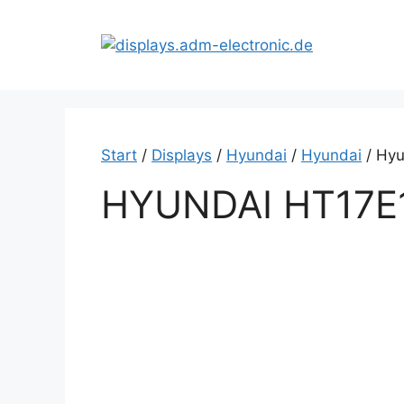
Zum
Inhalt
springen
Start
/
Displays
/
Hyundai
/
Hyundai
/ Hyu
HYUNDAI HT17E