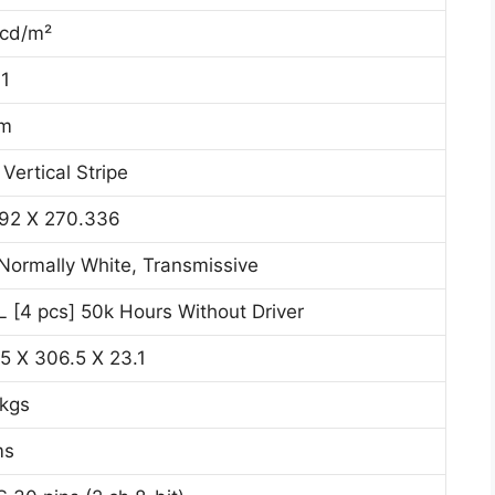
 cd/m²
1
7m
Vertical Stripe
92 X 270.336
Normally White, Transmissive
 [4 pcs] 50k Hours Without Driver
5 X 306.5 X 23.1
kgs
ms