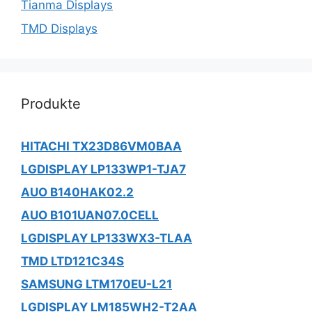
Tianma Displays
TMD Displays
Produkte
HITACHI TX23D86VM0BAA
LGDISPLAY LP133WP1-TJA7
AUO B140HAK02.2
AUO B101UAN07.0CELL
LGDISPLAY LP133WX3-TLAA
TMD LTD121C34S
SAMSUNG LTM170EU-L21
LGDISPLAY LM185WH2-T2AA