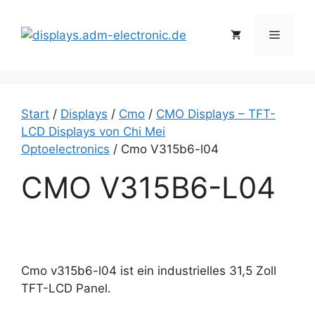
Zum
Inhalt
Menü
springen
Start
/
Displays
/
Cmo
/
CMO Displays – TFT-
LCD Displays von Chi Mei
Optoelectronics
/ Cmo V315b6-l04
CMO V315B6-L04
Cmo v315b6-l04 ist ein industrielles 31,5 Zoll
TFT-LCD Panel.