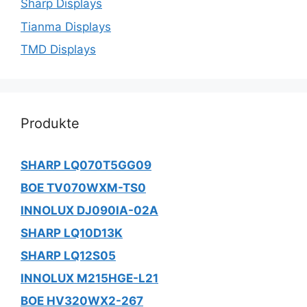
Sharp Displays
Tianma Displays
TMD Displays
Produkte
SHARP LQ070T5GG09
BOE TV070WXM-TS0
INNOLUX DJ090IA-02A
SHARP LQ10D13K
SHARP LQ12S05
INNOLUX M215HGE-L21
BOE HV320WX2-267