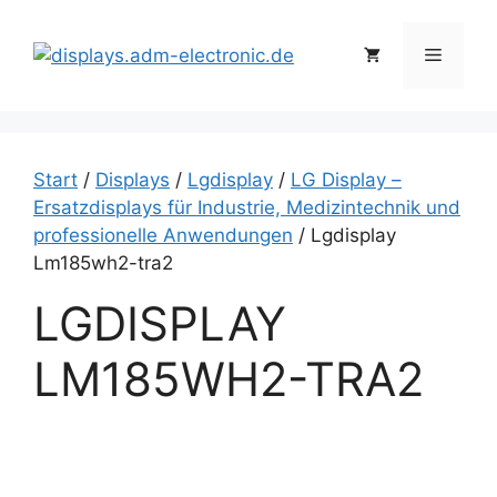
Zum
Inhalt
Menü
springen
Start
/
Displays
/
Lgdisplay
/
LG Display –
Ersatzdisplays für Industrie, Medizintechnik und
professionelle Anwendungen
/ Lgdisplay
Lm185wh2-tra2
LGDISPLAY
LM185WH2-TRA2