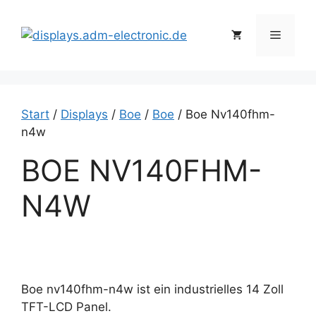
Zum
Inhalt
Menü
springen
Start
/
Displays
/
Boe
/
Boe
/ Boe Nv140fhm-
n4w
BOE NV140FHM-
N4W
Boe nv140fhm-n4w ist ein industrielles 14 Zoll
TFT-LCD Panel.