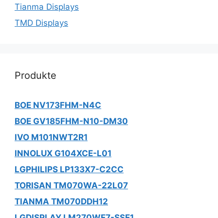
Tianma Displays
TMD Displays
Produkte
BOE NV173FHM-N4C
BOE GV185FHM-N10-DM30
IVO M101NWT2R1
INNOLUX G104XCE-L01
LGPHILIPS LP133X7-C2CC
TORISAN TM070WA-22L07
TIANMA TM070DDH12
LGDISPLAY LM270WF7-SSE1