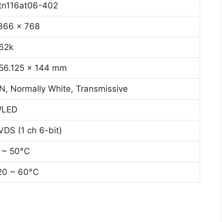
tn116at06-402
366 x 768
62k
56.125 x 144 mm
N, Normally White, Transmissive
LED
VDS (1 ch 6-bit)
 ~ 50°C
20 ~ 60°C