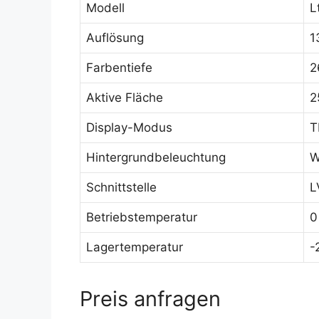
Modell
L
Auflösung
1
Farbentiefe
2
Aktive Fläche
2
Display-Modus
T
Hintergrundbeleuchtung
W
Schnittstelle
L
Betriebstemperatur
0
Lagertemperatur
-
Preis anfragen