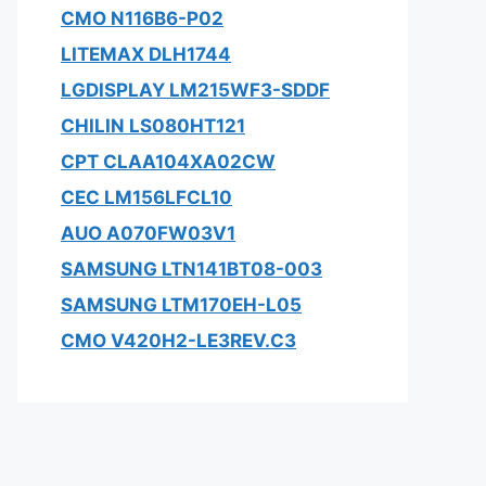
CMO N116B6-P02
LITEMAX DLH1744
LGDISPLAY LM215WF3-SDDF
CHILIN LS080HT121
CPT CLAA104XA02CW
CEC LM156LFCL10
AUO A070FW03V1
SAMSUNG LTN141BT08-003
SAMSUNG LTM170EH-L05
CMO V420H2-LE3REV.C3