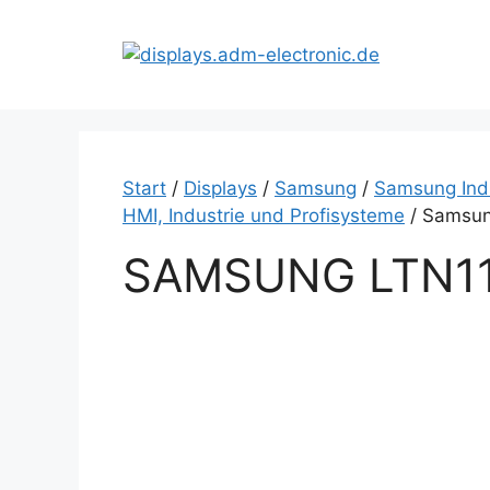
Zum
Inhalt
springen
Start
/
Displays
/
Samsung
/
Samsung Indu
HMI, Industrie und Profisysteme
/ Samsun
SAMSUNG LTN1