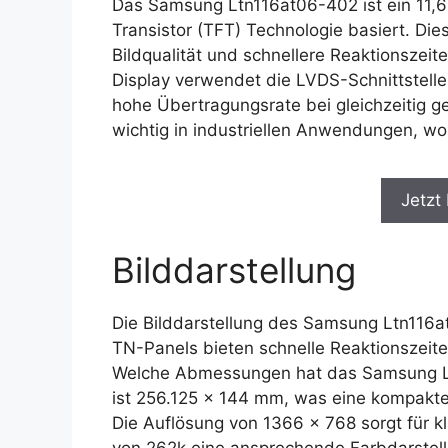
Das Samsung Ltn116at06-402 ist ein 11,6-
Transistor (TFT) Technologie basiert. Die
Bildqualität und schnellere Reaktionszeit
Display verwendet die LVDS-Schnittstelle 
hohe Übertragungsrate bei gleichzeitig g
wichtig in industriellen Anwendungen, wo
Jetzt
Bilddarstellung
Die Bilddarstellung des Samsung Ltn116a
TN-Panels bieten schnelle Reaktionszeite
Welche Abmessungen hat das Samsung Lt
ist 256.125 x 144 mm, was eine kompakte
Die Auflösung von 1366 x 768 sorgt für k
von 262k eine ansprechende Farbdarstell