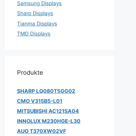
Samsung Displays
Sharp Displays
Tianma Displays
TMD Displays
Produkte
SHARP LQ080T5GG02
CMO V315B5-L01
MITSUBISHI AC121SA04
INNOLUX M230HGE-L30
AUO T370XW02VF