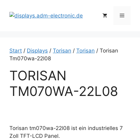
Zum
Inhalt
Menü
springen
Start
/
Displays
/
Torisan
/
Torisan
/ Torisan
Tm070wa-22l08
TORISAN
TM070WA-22L08
Torisan tm070wa-22l08 ist ein industrielles 7
Zoll TFT-LCD Panel.