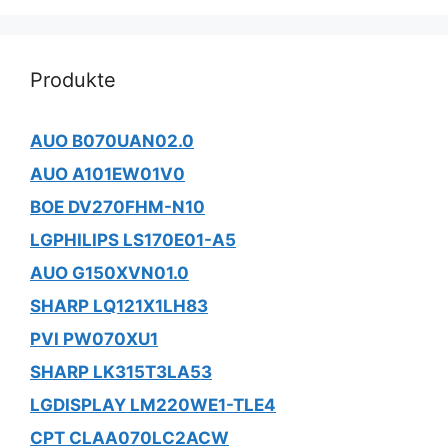
Produkte
AUO B070UAN02.0
AUO A101EW01V0
BOE DV270FHM-N10
LGPHILIPS LS170E01-A5
AUO G150XVN01.0
SHARP LQ121X1LH83
PVI PW070XU1
SHARP LK315T3LA53
LGDISPLAY LM220WE1-TLE4
CPT CLAA070LC2ACW