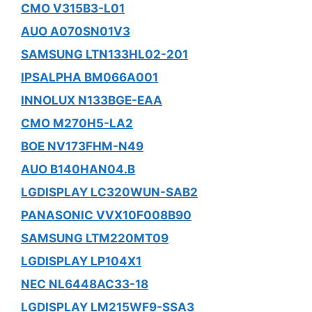
CMO V315B3-L01
AUO A070SN01V3
SAMSUNG LTN133HL02-201
IPSALPHA BM066A001
INNOLUX N133BGE-EAA
CMO M270H5-LA2
BOE NV173FHM-N49
AUO B140HAN04.B
LGDISPLAY LC320WUN-SAB2
PANASONIC VVX10F008B90
SAMSUNG LTM220MT09
LGDISPLAY LP104X1
NEC NL6448AC33-18
LGDISPLAY LM215WF9-SSA3