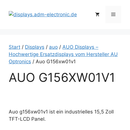
Zum
Inhalt
Menü
springen
Start
/
Displays
/
auo
/
AUO Displays –
Hochwertige Ersatzdisplays vom Hersteller AU
Optronics
/ Auo G156xw01v1
AUO G156XW01V1
Auo g156xw01v1 ist ein industrielles 15,5 Zoll
TFT-LCD Panel.